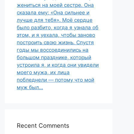
жениться на моей сестре. Она
сказала ему: «Она сильнее и
лучше для тебя». Моё сердце
было разбито, когда я узнала об
этом, и я уехала, чтобы заново
построить свою жизнь. Спустя
годы мы воссоединились на
большом празднике, который
устроила я, и когда они увидели
моего мужа, их лица
побледнели — потому что мой
муж был…
Recent Comments