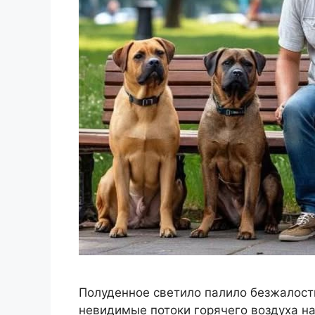
Полуденное светило палило безжалостн
невидимые потоки горячего воздуха на