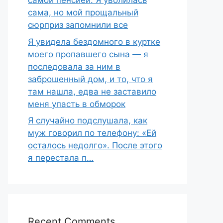
самой пенсией. Я уволилась
сама, но мой прощальный
сюрприз запомнили все
Я увидела бездомного в куртке
моего пропавшего сына — я
последовала за ним в
заброшенный дом, и то, что я
там нашла, едва не заставило
меня упасть в обморок
Я случайно подслушала, как
муж говорил по телефону: «Ей
осталось недолго». После этого
я перестала п…
Recent Comments