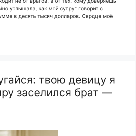
ходит не от врагов, а от тех, кому доверяешь
но услышала, как мой супруг говорит с
умме в десять тысяч долларов. Сердце моё
угайся: твою девицу я
иру заселился брат —
ь