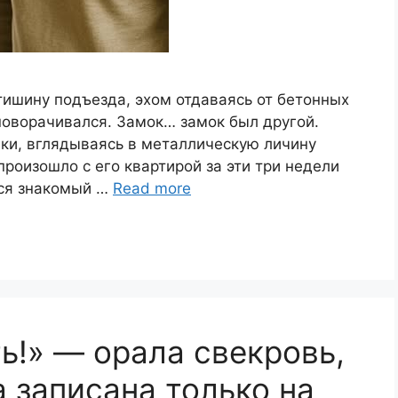
тишину подъезда, эхом отдаваясь от бетонных
 поворачивался. Замок… замок был другой.
чки, вглядываясь в металлическую личину
 произошло с его квартирой за эти три недели
ся знакомый …
Read more
ь!» — орала свекровь,
а записана только на