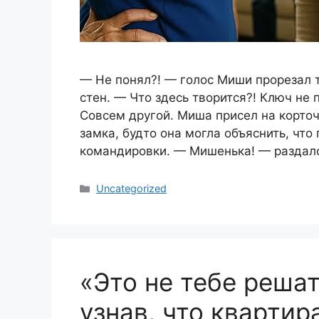
— Не понял?! — голос Миши прорезал 
стен. — Что здесь творится?! Ключ не
Совсем другой. Миша присел на корто
замка, будто она могла объяснить, что
командировки. — Мишенька! — раздал
Categories
Uncategorized
«Это не тебе решат
узнав, что квартир