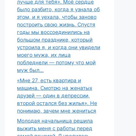
лучше для тебя». Моё сердце
было разбито, когда я узнала об
этом, и я уехала, чтобы заново
построить свою жизнь. Спустя
годы мы воссоединились на
большом празднике, который
устроила я, и когда они увидели
моего мужа, их лица
побледнели — потому что мой
муж был…
«Мне 27, есть квартира и
машина. Смотрю на женатых
друзей — один в депрессии,
второй остался без жилья». Не
понимаю, зачем мне жениться
Молодая начальница решила
выжить меня с работы перед