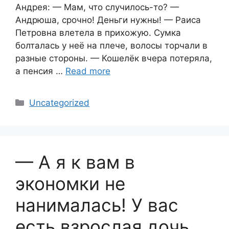
Андрея: — Мам, что случилось-то? —
Андрюша, срочно! Деньги нужны! — Раиса
Петровна влетела в прихожую. Сумка
болталась у неё на плече, волосы торчали в
разные стороны. — Кошелёк вчера потеряла,
а пенсия …
Read more
Categories
Uncategorized
— А я к вам в
экономки не
нанималась! У вас
есть взрослая дочь,