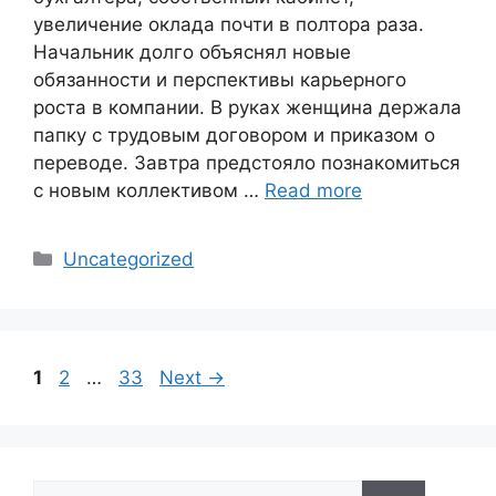
увеличение оклада почти в полтора раза.
Начальник долго объяснял новые
обязанности и перспективы карьерного
роста в компании. В руках женщина держала
папку с трудовым договором и приказом о
переводе. Завтра предстояло познакомиться
с новым коллективом …
Read more
Categories
Uncategorized
Page
Page
Page
1
2
…
33
Next
→
Search