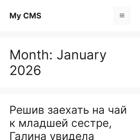
Skip
to
My CMS
Menu
content
Month:
January
2026
Решив заехать на чай
к младшей сестре,
Галина увидела