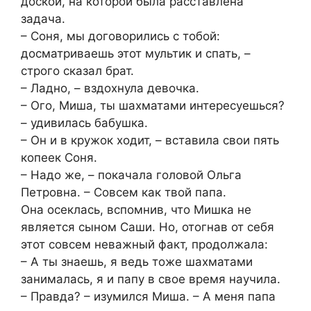
доской, на которой была расставлена
задача.
– Соня, мы договорились с тобой:
досматриваешь этот мультик и спать, –
строго сказал брат.
– Ладно, – вздохнула девочка.
– Ого, Миша, ты шахматами интересуешься?
– удивилась бабушка.
– Он и в кружок ходит, – вставила свои пять
копеек Соня.
– Надо же, – покачала головой Ольга
Петровна. – Совсем как твой папа.
Она осеклась, вспомнив, что Мишка не
является сыном Саши. Но, отогнав от себя
этот совсем неважный факт, продолжала:
– А ты знаешь, я ведь тоже шахматами
занималась, я и папу в свое время научила.
– Правда? – изумился Миша. – А меня папа