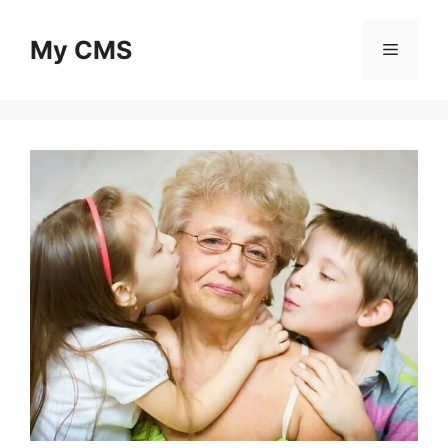
Skip
to
My CMS
Menu
content