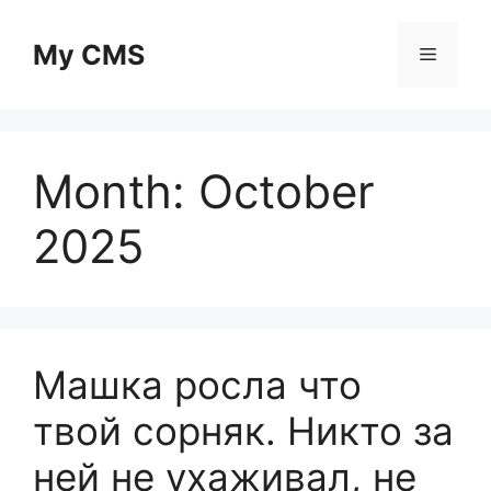
Skip
to
My CMS
Menu
content
Month:
October
2025
Машка росла что
твой сорняк. Никто за
ней не ухаживал, не