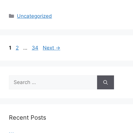
Categories
Uncategorized
Page
Page
Page
1
2
…
34
Next
→
Search
for:
Recent Posts