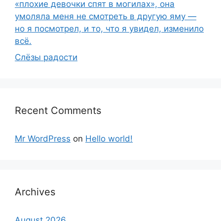
«плохие девочки спят в могилах», она
умоляла меня не смотреть в другую яму —
но я посмотрел, и то, что я увидел, изменило
всё.
Слёзы радости
Recent Comments
Mr WordPress
on
Hello world!
Archives
August 2026