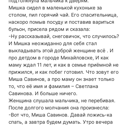
подтолкнула мальчика к дверям.
Мишка сидел в маленькой кухоньке за
столом, пил горячий чай. Его спасительница,
наскоро помыв посуду и поставив вариться
бульон, присела рядом и сказала:
-Ну рассказывай, снеговичок, что случилось?
И Мишка неожиданно для себя стал
выкладывать этой доброй женщине всё . И
про детдом в городе Михайловске, И как
маму ждал 11 лет, и как в семье приёмной не
прижился, и как побег готовил. Что зовут его
Миша Савинов, а про маму он знает только
то, что её имя и фамилия – Светлана
Савинова. И больше ничего.
Женщина слушала мальчика, не перебивая.
После долгого молчания она произнесла:
-Вот что, Миша Савинов. Давай ложись-ка
спать, а завтра будем думать. Утро вечера