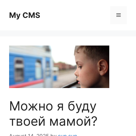
Skip
to
My CMS
Menu
content
Можно я буду
твоей мамой?
August 14, 2025
by
sun sun