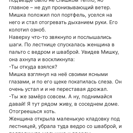
подъезде было не слишком тепло, но
главное – не дул пронизывающий ветер.
Мишка положил пол портфель, уселся на
него и стал отогревать дыханием руки. Его
колотил озноб.
Наверху что-то звякнуло и послышались
шаги. По лестнице спускалась женщина в
пальто с ведром и шваброй. Увидев Мишку,
она ахнула и воскликнула:
-Ты откуда взялся?
Мишка взглянул на неё своими ясными
глазами, и по его щеке покатилась слеза. Он
очень устал и и не переставая дрожал.
-Ты же замёрз совсем. А ну, поднимайся
давай! Я тут рядом живу, в соседнем доме.
Отогреешься хоть.
Женщина открыла маленькую кладовку под
лестницей, убрала туда ведро со шваброй, и