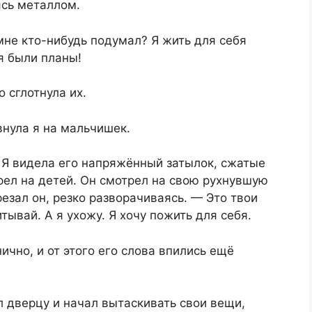
ясь металлом.
не кто-нибудь подумал? Я жить для себя
я были планы!
о сглотнула их.
внула я на мальчишек.
. Я видела его напряжённый затылок, сжатые
трел на детей. Он смотрел на свою рухнувшую
езал он, резко разворачиваясь. — Это твои
тывай. А я ухожу. Я хочу пожить для себя.
нично, и от этого его слова впились ещё
 дверцу и начал вытаскивать свои вещи,