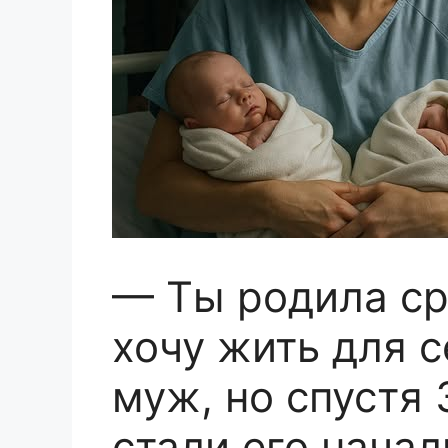
— Ты родила ср
хочу жить для 
муж, но спустя 
стали его нача