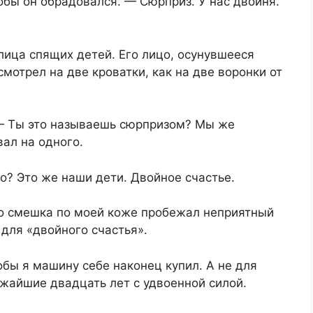
тобы он обрадовался. — Сюрприз. У нас двойня.
 лица спящих детей. Его лицо, осунувшееся
мотрел на две кроватки, как на две воронки от
— Ты это называешь сюрпризом? Мы же
вал на одного.
хо? Это же наши дети. Двойное счастье.
го смешка по моей коже пробежал неприятный
 для «двойного счастья».
обы я машину себе наконец купил. А не для
ижайшие двадцать лет с удвоенной силой.