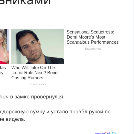
люч в замке провернулся.
л дорожную сумку и устало провёл рукой по
не видела.