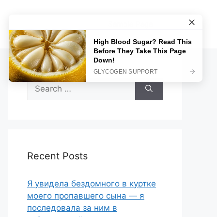
Sample Page
Search
for:
Recent Posts
Я увидела бездомного в куртке
моего пропавшего сына — я
последовала за ним в