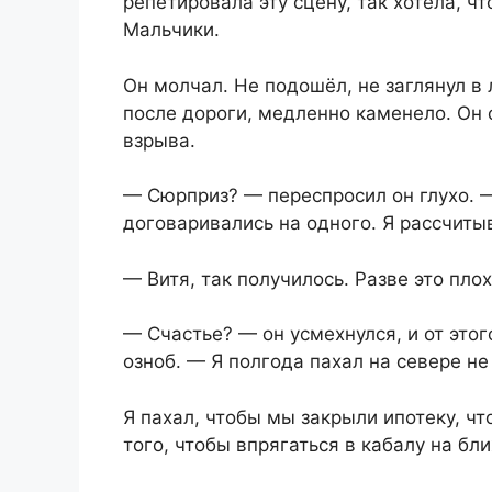
репетировала эту сцену, так хотела, ч
Мальчики.
Он молчал. Не подошёл, не заглянул в
после дороги, медленно каменело. Он с
взрыва.
— Сюрприз? — переспросил он глухо. 
договаривались на одного. Я рассчиты
— Витя, так получилось. Разве это пло
— Счастье? — он усмехнулся, и от это
озноб. — Я полгода пахал на севере не
Я пахал, чтобы мы закрыли ипотеку, чт
того, чтобы впрягаться в кабалу на бл