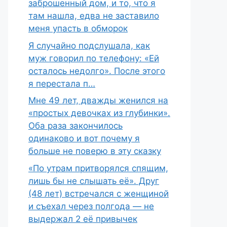
заброшенный дом, и то, что я
там нашла, едва не заставило
меня упасть в обморок
Я случайно подслушала, как
муж говорил по телефону: «Ей
осталось недолго». После этого
я перестала п…
Мне 49 лет, дважды женился на
«простых девочках из глубинки».
Оба раза закончилось
одинаково и вот почему я
больше не поверю в эту сказку
«По утрам притворялся спящим,
лишь бы не слышать её». Друг
(48 лет) встречался с женщиной
и съехал через полгода — не
выдержал 2 её привычек