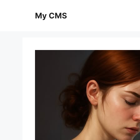
Skip
to
My CMS
content