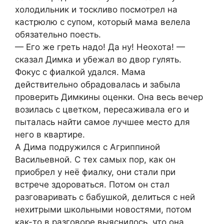
холодильник и тоскливо посмотрел на
кастрюлю с супом, который мама велела
обязательно поесть.
— Его же греть надо! Да ну! Неохота! —
сказал Димка и убежал во двор гулять.
Фокус с фиалкой удался. Мама
действительно обрадовалась и забыла
проверить Димкины оценки. Она весь вечер
возилась с цветком, пересаживала его и
пыталась найти самое лучшее место для
него в квартире.
А Дима подружился с Агриппиной
Васильевной. С тех самых пор, как он
приобрел у неё фиалку, они стали при
встрече здороваться. Потом он стал
разговаривать с бабушкой, делиться с ней
нехитрыми школьными новостями, потом
как-то в разговоре выяснилось, что она