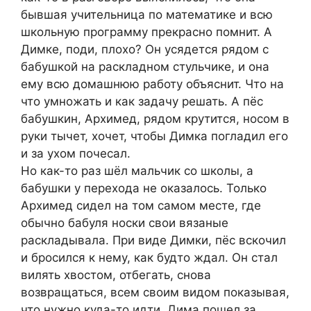
бывшая учительница по математике и всю
школьную программу прекрасно помнит. А
Димке, поди, плохо? Он усядется рядом с
бабушкой на раскладном стульчике, и она
ему всю домашнюю работу объяснит. Что на
что умножать и как задачу решать. А пёс
бабушкин, Архимед, рядом крутится, носом в
руки тычет, хочет, чтобы Димка погладил его
и за ухом почесал.
Но как-то раз шёл мальчик со школы, а
бабушки у перехода не оказалось. Только
Архимед сидел на том самом месте, где
обычно бабуля носки свои вязаные
раскладывала. При виде Димки, пёс вскочил
и бросился к нему, как будто ждал. Он стал
вилять хвостом, отбегать, снова
возвращаться, всем своим видом показывая,
что нужно куда-то идти. Дима пошел за