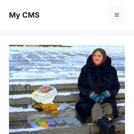
Skip
to
My CMS
Menu
content