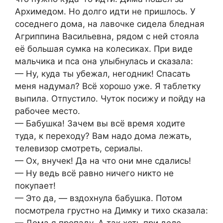
Архимедом. Но долго идти не пришлось. У
соседнего дома, на лавочке сидела бледная
Агриппина Васильевна, рядом с ней стояла
её большая сумка на колесиках. При виде
мальчика и пса она улыбнулась и сказала:
— Ну, куда ты убежал, негодник! Спасать
меня надумал? Всё хорошо уже. Я таблетку
выпила. Отпустило. Чуток посижу и пойду на
рабочее место.
— Бабушка! Зачем вы всё время ходите
туда, к переходу? Вам надо дома лежать,
телевизор смотреть, сериалы.
— Ох, внучек! Да на что они мне сдались!
— Ну ведь всё равно ничего никто не
покупает!
— Это да, — вздохнула бабушка. Потом
посмотрела грустно на Димку и тихо сказала:
— Дома я пропаду. А так хоть при деле.