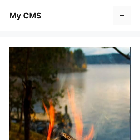
Skip
to
My CMS
Menu
content