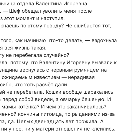
льница отдела Валентина Игоревна.
. ― Шеф обещал уволить меня после
з этот момент и наступил.
знаешь по этому поводу? Не ошибается тот,
того, как начинаю что-то делать, ― вздохнула
я вся жизнь такая.
гу не перебегала случайно?
ела, потому что Валентину Игоревну вызвали к
енщина вернулась с нервным румянцем на
не ожидаемым известием ― нерадивая
сибо, что хоть расчёт дали.
ей не перебегала. Кошки вообще шарахались
ка перед собой видели, а овчарку бешеную. И
 мамы котёнка? И чем это заканчивалось?
менной кончины питомца, то рыданиями из-за
ла, да. Целых двенадцать лет прожила. А
и у неё, ни у матери отношения не клеились.