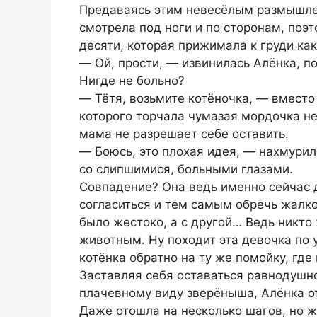
Предаваясь этим невесёлым размышлен
смотрела под ноги и по сторонам, поэ
десяти, которая прижимала к груди как
― Ой, прости, ― извинилась Алёнка, п
Нигде не больно?
― Тётя, возьмите котёночка, ― вместо 
которого торчала чумазая мордочка не
мама не разрешает себе оставить.
― Боюсь, это плохая идея, ― нахмурил
со слипшимися, больными глазами.
Совпадение? Она ведь именно сейчас д
согласиться и тем самым обречь жалко
было жестоко, а с другой… Ведь никто
животным. Ну походит эта девочка по 
котёнка обратно на ту же помойку, где 
Заставляя себя оставаться равнодушн
плачевному виду зверёныша, Алёнка от
Даже отошла на несколько шагов, но ж