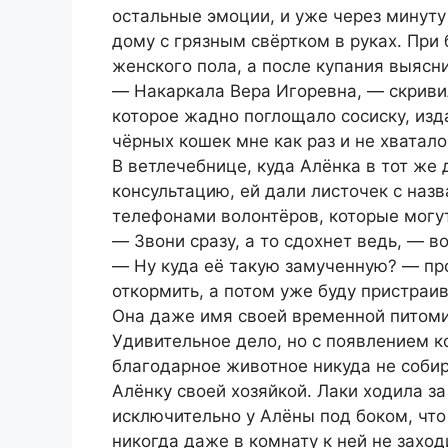
остальные эмоции, и уже через минуту
дому с грязным свёртком в руках. При
женского пола, а после купания выясн
― Накаркала Вера Игоревна, ― скривил
которое жадно поглощало сосиску, изд
чёрных кошек мне как раз и не хватало
В ветлечебнице, куда Алёнка в тот же
консультацию, ей дали листочек с наз
телефонами волонтёров, которые могут
― Звони сразу, а то сдохнет ведь, ― в
― Ну куда её такую замученную? ― пр
откормить, а потом уже буду пристраив
Она даже имя своей временной питом
Удивительное дело, но с появлением к
благодарное животное никуда не собир
Алёнку своей хозяйкой. Лаки ходила за
исключительно у Алёны под боком, чт
никогда даже в комнату к ней не заход