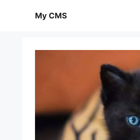
Skip
to
My CMS
content