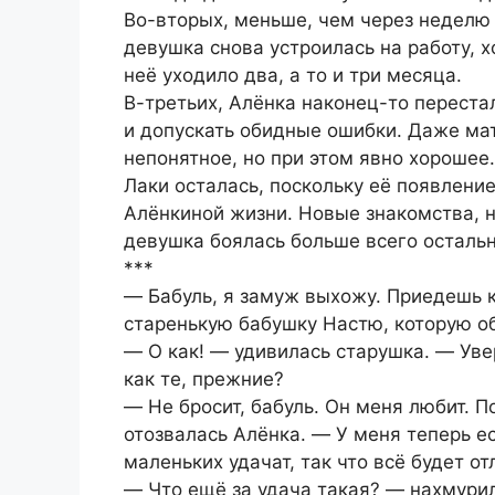
Во-вторых, меньше, чем через неделю
девушка снова устроилась на работу, 
неё уходило два, а то и три месяца.
В-третьих, Алёнка наконец-то переста
и допускать обидные ошибки. Даже мат
непонятное, но при этом явно хорошее.
Лаки осталась, поскольку её появлени
Алёнкиной жизни. Новые знакомства, н
девушка боялась больше всего остальн
***
― Бабуль, я замуж выхожу. Приедешь 
старенькую бабушку Настю, которую о
― О как! ― удивилась старушка. ― Увер
как те, прежние?
― Не бросит, бабуль. Он меня любит. 
отозвалась Алёнка. ― У меня теперь е
маленьких удачат, так что всё будет о
― Что ещё за удача такая? ― нахмурил