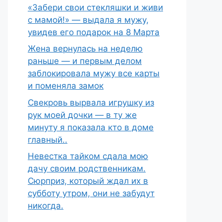
«Забери свои стекляшки и живи
с мамой!» — выдала я мужу,
увидев его подарок на 8 Марта
Жена вернулась на неделю
раньше — и первым делом
заблокировала мужу все карты
и поменяла замок
Свекровь вырвала игрушку из
рук моей дочки — в ту же
минуту я показала кто в доме
главный..
Невестка тайком сдала мою
дачу своим родственникам.
Сюрприз, который ждал их в
субботу утром, они не забудут
никогда.