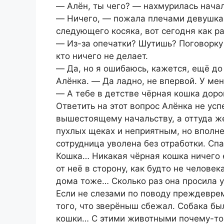
― Алён, ты чего? ― нахмурилась нача
― Ничего, ― пожала плечами девушка
следующего косяка, вот сегодня как ра
― Из-за опечатки? Шутишь? Поговорку 
кто ничего не делает.
― Да, но я ошибаюсь, кажется, ещё до 
Алёнка. ― Да ладно, не впервой. У мен
― А тебе в детстве чёрная кошка доро
Ответить на этот вопрос Алёнка не усп
вышестоящему начальству, а оттуда ж
пухлых щеках и неприятным, но впол
сотрудница уволена без отработки. Спа
Кошка… Никакая чёрная кошка ничего 
от неё в сторону, как будто не челове
дома тоже… Сколько раз она просила у
Если не слезами по поводу преждевре
того, что зверёныш сбежал. Собака бы
кошки… С этими животными почему-то н