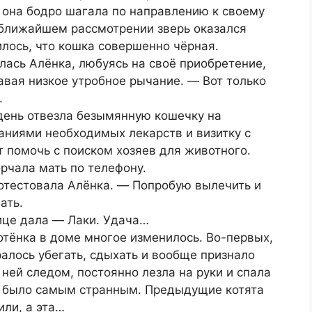
 она бодро шагала по направлению к своему
 ближайшем рассмотрении зверь оказался
илось, что кошка совершенно чёрная.
ась Алёнка, любуясь на своё приобретение,
авая низкое утробное рычание. ― Вот только
.
 день отвезла безымянную кошечку на
ваниями необходимых лекарств и визитку с
 помочь с поиском хозяев для животного.
орчала мать по телефону.
отестовала Алёнка. ― Попробую вылечить и
ать.
ице дала ― Лаки. Удача…
отёнка в доме многое изменилось. Во-первых,
алось убегать, сдыхать и вообще признало
 ней следом, постоянно лезла на руки и спала
о было самым странным. Предыдущие котята
или, а эта…