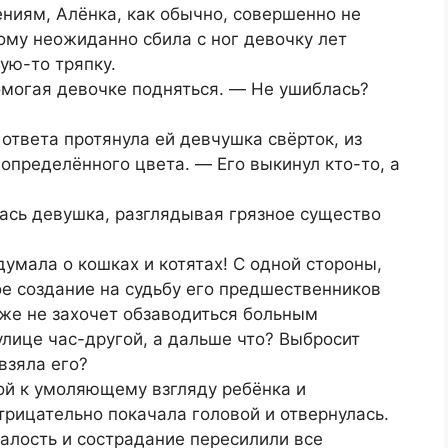
иям, Алёнка, как обычно, совершенно не
тому неожиданно сбила с ног девочку лет
ую-то тряпку.
омогая девочке подняться. ― Не ушиблась?
ответа протянула ей девчушка свёрток, из
определённого цвета. ― Его выкинул кто-то, а
ась девушка, разглядывая грязное существо
умала о кошках и котятах! С одной стороны,
е создание на судьбу его предшественников
 же не захочет обзаводиться больным
улице час-другой, а дальше что? Выбросит
взяла его?
ой к умоляющему взгляду ребёнка и
рицательно покачала головой и отвернулась.
алость и сострадание пересилили все