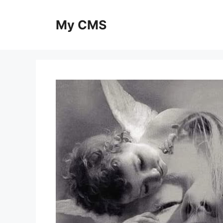
Skip
to
My CMS
content