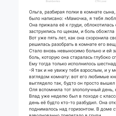
Ольга, разбирая полки в комнате сына
было написано: «Мамочка, я тебя любл
Она прижала её к груди, облокотилась 
заструились по щекам, и боль обожгла
Вот уже пять лет, как она схоронила с
решилась разобрать в комнате его вещи
Стало вновь невыносимо больно и ей з
боль, которую она старалась глубоко с
Ему тогда только исполнилось шестнад
-Я так и не увижу тебя взрослым, и у 
взглядом комнату: вот его любимые кни
выглядело так, будто он просто вышел 
Оля вспомнила тот злополучный день,
Влад уже неделю был в походе с классо
день её будто кто-то разбудил. Она от
поднималось над горизонтом. В доме с
взволнованно трепетало в груди.