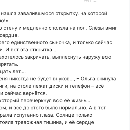
, нашла завалившуюся открытку, на которой
ю!»
о стену и медленно сползла на пол. Слёзы вмиг
 сердце.
воего единственного сыночка, и только сейчас
. И вот эта открытка….
ахотелось закричать, выплеснуть наружу всю
прятать.
цать лет….
меня никогда не будет внуков…, – Ольга окинула
ги, на столе лежат диски и телефон – всё
и сейчас вернётся.
 который перечеркнул всю её жизнь…
м, и всё до этого было нормально. А в тот
крыла испуганно глаза. Солнце только
тояла тревожная тишина, и её сердце