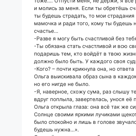
тоже…. Отпусти меня, не держи, я всё 
и молись за меня. Если ты обретёшь сча
ты будешь страдать, то мои страдания
мамочка и ради того, кому ты будешь 
счастье…
-Разве я могу быть счастливой без теб
-Ты обязана стать счастливой и всю с
подаришь тем, кто войдёт в твою жизнь
должно было быть. У каждого своя суд
-Кого? – почти крикнула она, но ответа
Ольга выискивала образ сына в каждом
но его нигде не было.
-Я, наверное, схожу сума, раз слышу т
вдруг поплыла, завертелась, унося её 
Ольга открыла глаза: она всё так же с
Солнце своими яркими лучиками щекот
было спокойно и лишь в голове звучало
будешь нужна…».