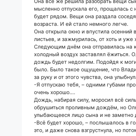
Она всё же решила разобрать вещи сын
мысленно отпускала его, прощалась с н
будет рядом. Вещи она раздала соседя
возраста. И ей стало немного легче.
Она открыла окно и впустила осенний 
листьев, и зажмурилась, от хоть и уже
Следующим днём она отправилась на 
холодный воздух заставлял ёжиться. Ол
дождь будет недолгим. Подойдя к моги
было. Было такое ощущение, что Влади
за руку и от этого чувства, она улыбнул
-Я отпускаю тебя, – одними губами про
очень хорошо….
Дождь, набирая силу, моросил всё сил
обрушиться проливным дождём, но Оля 
улыбающееся лицо сына и не заметно 
-Всё будет хорошо, – послышалось в го
это, и даже снова взгрустнула, но пото