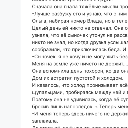
Сначала она гнала тяжёлые мысли проч
-Лучше разбужу его и узнаю, что с ним
Ольга, набирая номер Влада, но в тел
Целый день ей никто не отвечал. Она о
узнала, что её сыночек утонул на рассв
никто не знал, но когда друзья услыша
сообразили, что приключилась беда. И
-Сыночек, я не хочу и не могу жить бе
Меня на земле уже ничего не держит…
Она вспомнила день похорон, когда он
Дом их встретил пустотой и холодом.
И казалось, что холод пронизывает вс
щупальцами, пробираясь между ней и
Поэтому она не удивилась, когда её су
бросив лишь напоследок: « Теперь мен
-И меня теперь здесь ничего не держит
заплакала.
До этого её, ещё как-то державшая зе