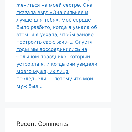
жениться на моей сестре. Она
сказала ему: «Она сильнее и
лучше для тебя». Моё сердце
было разбито, когда я узнала об
этом, и я уехала, чтобы заново
построить свою жизнь. Спустя
годы мы воссоединились на
большом празднике, который
устроила я, и когда они увидели
моего мужа, их лица
побледнели — потому что мой
муж был…
Recent Comments