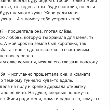
равно всегда буду рядом с тобой, только живи
стье, то я здесь тоже буду счастлив, но если
 будут намного хуже. Живи ради меня,
нужна…. А я помогу тебе устроить твоё
я? – прошептала она, глотая слёзы.
вою любовь, которую ты хранила для меня, ты
. А мой срок на земле был коротким, так
ьба, а твоя – сделать кое-кого счастливым…
 не последовало.
 уголке комнаты, искала его глазами повсюду,
ебя, – испуганно прошептала она, и комната
по тёмному туннелю куда-то вдаль.
идела на полу и крепко держала открытку.
ало её лицо. На душе, впервые почему-то
: « Живи ради меня, мама и ради того, кому ты