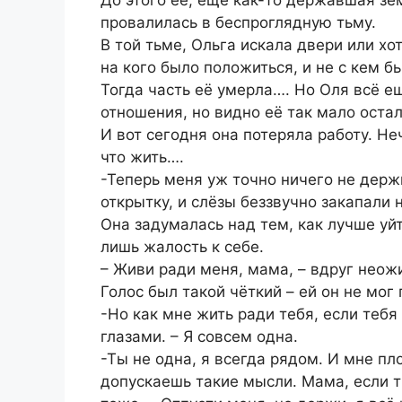
провалилась в беспроглядную тьму.
В той тьме, Ольга искала двери или хо
на кого было положиться, и не с кем б
Тогда часть её умерла…. Но Оля всё е
отношения, но видно её так мало остал
И вот сегодня она потеряла работу. Не
что жить….
-Теперь меня уж точно ничего не держи
открытку, и слёзы беззвучно закапали 
Она задумалась над тем, как лучше уйт
лишь жалость к себе.
– Живи ради меня, мама, – вдруг неож
Голос был такой чёткий – ей он не мог
-Но как мне жить ради тебя, если теб
глазами. – Я совсем одна.
-Ты не одна, я всегда рядом. И мне пло
допускаешь такие мысли. Мама, если ты