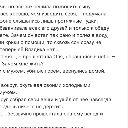
ь, но всё же решила позвонить сыну.
 всё хорошо, чем изводить себя, – подумала
ефоне слышались лишь протяжные гудки.
бзванивала всех его друзей и только к обеду
ете. Зачем он встал так рано и полез в воду,
ли крики о помощи, то сквозь сон сразу не
 теперь её Владика нет….
з тебя…, – прошептала Оля, обращаясь в небо. –
. Зачем мне жить?
и с мужем, убитые горем, вернулись домой.
ё вокруг, окутывая своими холодными
 мужем.
пруг собрал свои вещи и ушёл от неё навсегда,
я здесь ничего не держит».
, – беззвучно прошептала она ему вслед и
мля под ногами разверзлась, и она