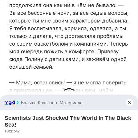
продолжила она как ни в чём не бывало. —
За все бессонные ночи, за все седые волосы,
которые ты мне своим характером добавила.
Я тебя воспитывала, кормила, одевала, а ты
только и делала, что доставляла проблемы
со своим баскетболом и компаниями. Теперь
моя очередь пожить в комфорте. Привезу
сюда Полину с детишками, и заживём одной
большой семьёй.
— Мама, остановись! — я не могла поверить
в происходящее. — Это наш дом, мой и
Андрея. Мы его построили для своей семьи,
вложили сюда не только деньги, но и душу.
Никаких переездов не будет.
— Не каких-то чужих людей приглашаю, а
родную мать! Думаешь, ты сама всего