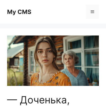
Skip
to
My CMS
Menu
content
— Доченька,