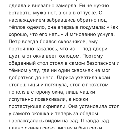
одеяла и внезапно замерла. Ей не нужно
вставать, мужа нет, а она в отпуске. С
наслаждением забравшись обратно под
тёплое одеяло, она впервые подумала: «Как
хорошо, что его нет…» И мгновенно уснула.
Пётр всегда боялся сквозняков, ему
постоянно казалось, что из — под двери
дует, а от окна веет холодом. Поэтому
обеденный стол стоял в самом безопасном и
тёмном углу, где ни один сквозняк не мог
добраться до него. Лариса ухватила край
столешницы и потянула, стол с грохотом
пополз в сторону окна, лишь чашки
испуганно позвякивали, а ножки
протестующе скрипели. Она установила стол
у самого окошка и теперь за обедом
наслаждалась видом на сад. Правда сад
давно скинул свою листву и был сер и