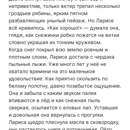
неприветлив, только ветер трепал несколько
гроздьев рябины, ярким пятном
разбавляющих унылый пейзаж. Но Ларисе
всё нравилось. «Как хорошо!» — думала она,
глядя, как снежинки робко ложатся на ветки
словно украшая их тонким кружевом.
Когда снег покрыл всю землю ровным и
плотным слоем, Лариса достала с чердака
пыльные лыжи. Уже много лет у неё не
хватало времени на это маленькое
удовольствие. Как приятно скользить по
белому полотну, давно позабытое ощущение.
Она и забыла с каким звуком палки
впиваются в лёд и как снежная пыль
сверкая, осыпается с еловых лап. Уставшая
и довольная она вернулась с прогулки.
Лариса щедро плеснула масла в сковородку,
оно растеклось шипя и потрескивая, Пётр