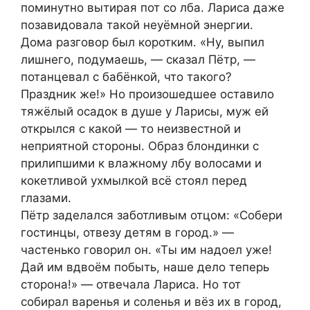
поминутно вытирая пот со лба. Лариса даже
позавидовала такой неуёмной энергии.
Дома разговор был коротким. «Ну, выпил
лишнего, подумаешь, — сказал Пётр, —
потанцевал с бабёнкой, что такого?
Праздник же!» Но произошедшее оставило
тяжёлый осадок в душе у Ларисы, муж ей
открылся с какой — то неизвестной и
неприятной стороны. Образ блондинки с
прилипшими к влажному лбу волосами и
кокетливой ухмылкой всё стоял перед
глазами.
Пётр заделался заботливым отцом: «Собери
гостинцы, отвезу детям в город.» —
частенько говорил он. «Ты им надоел уже!
Дай им вдвоём побыть, наше дело теперь
сторона!» — отвечала Лариса. Но тот
собирал варенья и соленья и вёз их в город,