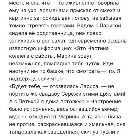
месте и она что — то оживлённо говорила
ему на ухо, временами прыская от смеха и
картинно запрокидывая голову, не забывая
томно стрелять глазками. Рядом с Ларисой
сидела её родственница, она ловко
запихивая в рот салат, одновременно выдала
известную информацию: «Это Настина
коллега с работы, Марина зовут,
незамужняя, помладше тебя чуток. Иди
настучи им по башке, что смотреть — то. Я
поддержу, если что!»
«Будет тебе, — отозвалась Лариса, — не
портить же свадьбу Серёжи этими дрязгами!
А с Петькой я дома потолкую.» Настроение
было испорченно, весь оставшийся вечер,
муж не отходил от Марины. А та явно была
не против, раскрасневшаяся и хмельная, она
танцевала как заведённая, скинув туфли и