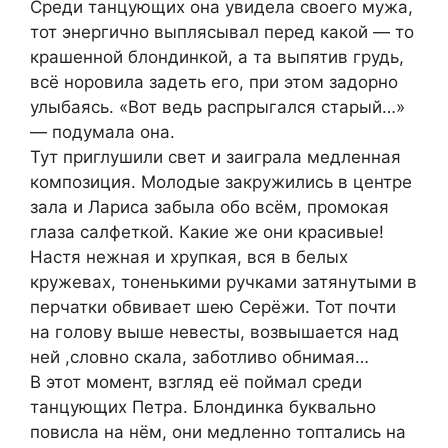
Среди танцующих она увидела своего мужа,
тот энергично выплясывал перед какой — то
крашенной блондинкой, а та выпятив грудь,
всё норовила задеть его, при этом задорно
улыбаясь. «Вот ведь распрыгался старый…»
— подумала она.
Тут приглушили свет и заиграла медленная
композиция. Молодые закружились в центре
зала и Лариса забыла обо всём, промокая
глаза салфеткой. Какие же они красивые!
Настя нежная и хрупкая, вся в белых
кружевах, тоненькими ручками затянутыми в
перчатки обвивает шею Серёжи. Тот почти
на голову выше невесты, возвышается над
ней ,словно скала, заботливо обнимая…
В этот момент, взгляд её поймал среди
танцующих Петра. Блондинка буквально
повисла на нём, они медленно топтались на