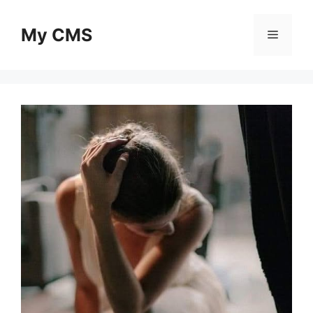
Skip
to
My CMS
Menu
content