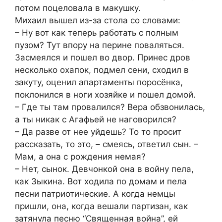
потом поцеловала в макушку.
Михаил вышел из-за стола со словами:
– Ну вот как теперь работать с полным
пузом? Тут впору на перине поваляться.
Засмеялся и пошел во двор. Принес дров
несколько охапок, подмел сени, сходил в
закуту, оценил апартаменты поросёнка,
поклонился в ноги хозяйке и пошел домой.
– Где ты там провалился? Вера обзвонилась,
а ты никак с Агафьей не наговорился?
– Да разве от нее уйдешь? То то просит
рассказать, то это, – смеясь, ответил сын. –
Мам, а она с рождения немая?
– Нет, сынок. Девчонкой она в войну пела,
как Зыкина. Вот ходила по домам и пела
песни патриотические. А когда немцы
пришли, она, когда вешали партизан, как
затянула песню “Священная война”, ей