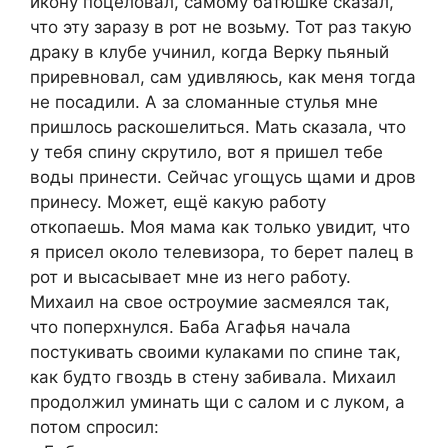
икону поцеловал, самому батюшке сказал,
что эту заразу в рот не возьму. Тот раз такую
драку в клубе учинил, когда Верку пьяный
приревновал, сам удивляюсь, как меня тогда
не посадили. А за сломанные стулья мне
пришлось раскошелиться. Мать сказала, что
у тебя спину скрутило, вот я пришел тебе
воды принести. Сейчас угощусь щами и дров
принесу. Может, ещё какую работу
откопаешь. Моя мама как только увидит, что
я присел около телевизора, то берет палец в
рот и высасывает мне из него работу.
Михаил на свое остроумие засмеялся так,
что поперхнулся. Баба Агафья начала
постукивать своими кулаками по спине так,
как будто гвоздь в стену забивала. Михаил
продолжил уминать щи с салом и с луком, а
потом спросил: