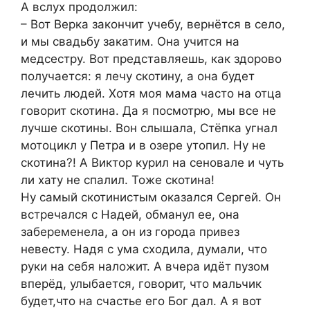
А вслух продолжил:
– Вот Верка закончит учебу, вернётся в село,
и мы свадьбу закатим. Она учится на
медсестру. Вот представляешь, как здорово
получается: я лечу скотину, а она будет
лечить людей. Хотя моя мама часто на отца
говорит скотина. Да я посмотрю, мы все не
лучше скотины. Вон слышала, Стёпка угнал
мотоцикл у Петра и в озере утопил. Ну не
скотина?! А Виктор курил на сеновале и чуть
ли хату не спалил. Тоже скотина!
Ну самый скотинистым оказался Сергей. Он
встречался с Надей, обманул ее, она
забеременела, а он из города привез
невесту. Надя с ума сходила, думали, что
руки на себя наложит. А вчера идёт пузом
вперёд, улыбается, говорит, что мальчик
будет,что на счастье его Бог дал. А я вот