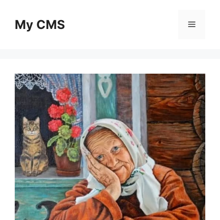
Skip
to
My CMS
Menu
content