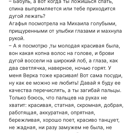
– Бабуль, а вот когда ты ложишься спать,
спина выпрямляется или тебе приходится
дугой лежать?
Агафья посмотрела на Михаила голубыми,
прищуренными от улыбки глазами и махнула
рукой.
– А я посмотрю ,ты молодая красивая была,
вон какая копна волос на голове, и брови
дугой воссели на широкий лоб, а глаза, как
два светлячка, наверное, ночью горят. У
меня Верка тоже красивая! Вот сама посуди,
ну как ее можно не любить! Давай я буду ее
качества перечислять, а ты загибай пальцы.
Только боюсь, что пальцев на руках не
хватит: красивая, статная, скромная, добрая,
работящая, аккуратная, опрятная,
бережливая, хорошо поет, красиво танцует,
не жадная, ни разу замужем не была, не