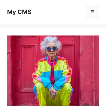
Skip
to
My CMS
Menu
content