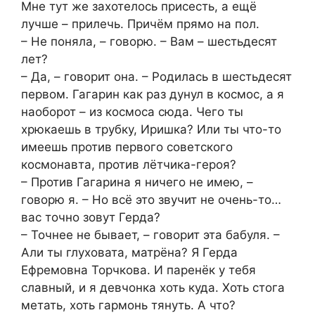
Мне тут же захотелось присесть, а ещё
лучше – прилечь. Причём прямо на пол.
– Не поняла, – говорю. – Вам – шестьдесят
лет?
– Да, – говорит она. – Родилась в шестьдесят
первом. Гагарин как раз дунул в космос, а я
наоборот – из космоса сюда. Чего ты
хрюкаешь в трубку, Иришка? Или ты что-то
имеешь против первого советского
космонавта, против лётчика-героя?
– Против Гагарина я ничего не имею, –
говорю я. – Но всё это звучит не очень-то…
вас точно зовут Герда?
– Точнее не бывает, – говорит эта бабуля. –
Али ты глуховата, матрёна? Я Герда
Ефремовна Торчкова. И паренёк у тебя
славный, и я девчонка хоть куда. Хоть стога
метать, хоть гармонь тянуть. А что?