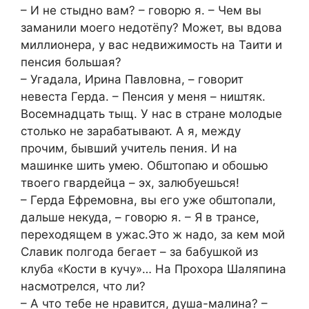
– И не стыдно вам? – говорю я. – Чем вы
заманили моего недотёпу? Может, вы вдова
миллионера, у вас недвижимость на Таити и
пенсия большая?
– Угадала, Ирина Павловна, – говорит
невеста Герда. – Пенсия у меня – ништяк.
Восемнадцать тыщ. У нас в стране молодые
столько не зарабатывают. А я, между
прочим, бывший учитель пения. И на
машинке шить умею. Обштопаю и обошью
твоего гвардейца – эх, залюбуешься!
– Герда Ефремовна, вы его уже обштопали,
дальше некуда, – говорю я. – Я в трансе,
переходящем в ужас.Это ж надо, за кем мой
Славик полгода бегает – за бабушкой из
клуба «Кости в кучу»… На Прохора Шаляпина
насмотрелся, что ли?
– А что тебе не нравится, душа-малина? –