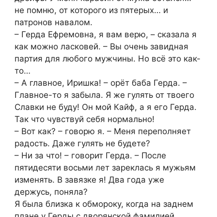
не помню, от которого из пятерых… и
патронов навалом.
– Герда Ефремовна, я вам верю, – сказала я
как можно ласковей. – Вы очень завидная
партия для любого мужчины. Но всё это как-
то…
– А главное, Иришка! – орёт баба Герда. –
Главное-то я забыла. Я же гулять от твоего
Славки не буду! Он мой Кайф, а я его Герда.
Так что чувствуй себя нормально!
– Вот как? – говорю я. – Меня переполняет
радость. Даже гулять не будете?
– Ни за что! – говорит Герда. – После
пятидесяти восьми лет зареклась я мужьям
изменять. В завязке я! Два года уже
держусь, поняла?
Я была близка к обмороку, когда на заднем
плане у Герды с дворянской фамилией