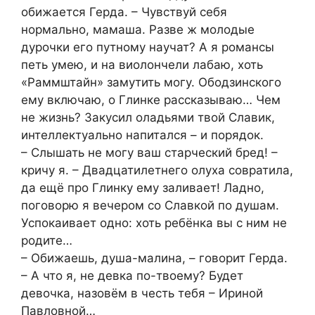
обижается Герда. – Чувствуй себя
нормально, мамаша. Разве ж молодые
дурочки его путному научат? А я романсы
петь умею, и на виолончели лабаю, хоть
«Раммштайн» замутить могу. Ободзинского
ему включаю, о Глинке рассказываю… Чем
не жизнь? Закусил оладьями твой Славик,
интеллектуально напитался – и порядок.
– Слышать не могу ваш старческий бред! –
кричу я. – Двадцатилетнего олуха совратила,
да ещё про Глинку ему заливает! Ладно,
поговорю я вечером со Славкой по душам.
Успокаивает одно: хоть ребёнка вы с ним не
родите…
– Обижаешь, душа-малина, – говорит Герда.
– А что я, не девка по-твоему? Будет
девочка, назовём в честь тебя – Ириной
Павловной…