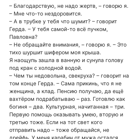
– Благодарствую, не надо жертв, – говорю я.
– Мне что-то нездоровится.
– А в трубке у тебя что шумит? – говорит
Герда. – У тебя самой-то всё пучком,
Павловна?
– Не обращайте внимания, – говорю я. – Это
тихо шуршит шифером моя крыша.
Я наощупь зашла в ванную и сунула голову
под кран с холодной водой.
– Чем ты недовольна, свекруха? – говорит на
том конце Герда. – Сама прикинь, что я не
женщина, а клад. Пенсию получаю, да ещё
вахтёром подрабатываю – раз. Готовлю как
богиня – два. Культурная, начитанная – три.
Первую помощь оказывать умею, вторую и
третью тоже. Если на тот свет кого
отправить надо – тоже обращайся, не
дрейфь. У меня карабин от мужа остался…