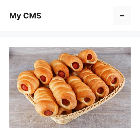
Skip
to
My CMS
Menu
content