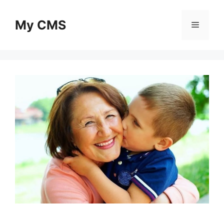
Skip
to
My CMS
Menu
content