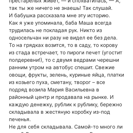
престарелых живет, — и спохватилась, — А,
так ты же ничего не знаешь! Так слушай.
И бабушка рассказала мне эту историю.
Как я уже упоминала, баба Маша всегда
трудилась не покладая рук. Никто из
односельчан ни разу не видел ее без дела.
То на грядках возится, то в саду, то корову
из стада встречает, то пироги печет (угостит
полдеревни!), то с двумя ведрами черешни
ранним утром на автобус спешит. Свежие
овощи, фрукты, зелень, куриные яйца, платки
из козьего пуха, сметану, творог – все
подряд возила Мария Васильевна в
районный центр и продавала на рынке. И
каждую денежку, рублик к рублику, бережно
складывала в жестяную коробку из-под
печенья.
Не для себя складывала. Самой-то много ли