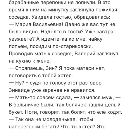
барабанные перепонки не лопнули. В это
время к ним на минутку заглянула пожилая
соседка. Увидела гостью, обрадовалась:
— Мария Васильевна! Давно же вас тут не
было видно. Надолго в гости? Уже завтра
уезжаете? А идемте-ка ко мне, чайку
попьем, посидим по-стариковски.
Проводив мать к соседке, Валерий заглянул
на кухню к жене.
— Стряпаешь, Зин? Я пока матери нет,
поговорить с тобой хотел.
— Ну? – судя по голосу этот разговор
Зинаиде уже заранее не нравился.
— Мать-то совсем сдала, — замялся муж, —
В больничке были, так болячек нашли целый
букет. Ноги, говорит, так болят, что еле ходят.
— Так она не молоденькая, чтобы
наперегонки бегать! Что ты хотел? Это