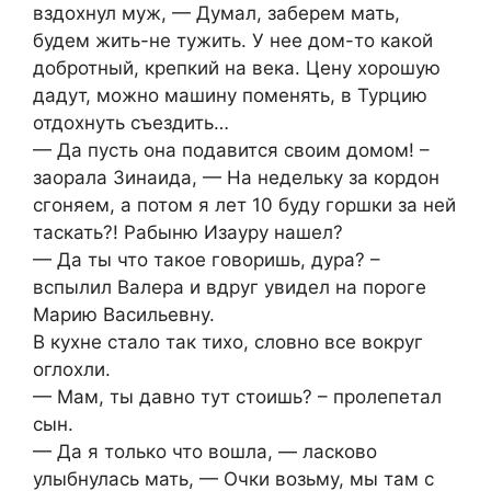
вздохнул муж, — Думал, заберем мать,
будем жить-не тужить. У нее дом-то какой
добротный, крепкий на века. Цену хорошую
дадут, можно машину поменять, в Турцию
отдохнуть съездить…
— Да пусть она подавится своим домом! –
заорала Зинаида, — На недельку за кордон
сгоняем, а потом я лет 10 буду горшки за ней
таскать?! Рабыню Изауру нашел?
— Да ты что такое говоришь, дура? –
вспылил Валера и вдруг увидел на пороге
Марию Васильевну.
В кухне стало так тихо, словно все вокруг
оглохли.
— Мам, ты давно тут стоишь? – пролепетал
сын.
— Да я только что вошла, — ласково
улыбнулась мать, — Очки возьму, мы там с