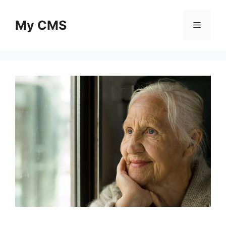
Skip
to
My CMS
Menu
content