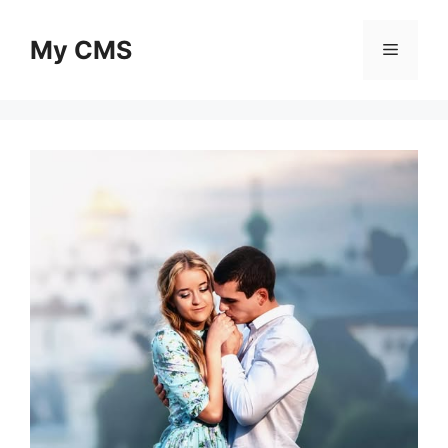
Skip
to
My CMS
Menu
content