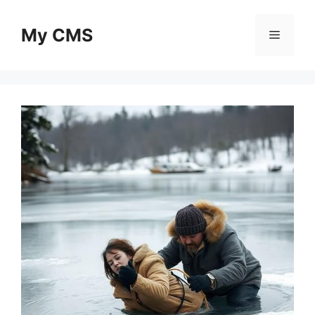
Skip
to
My CMS
Menu
content