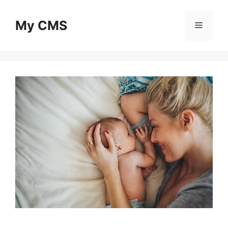
Skip
to
My CMS
Menu
content