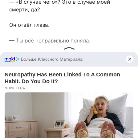
— «В случае чего»? Это в случае моей
смерти, да?
Он отвёл глаза.
— Ты всё неправильно поняла.
— Тогда объясни! Что я не так поняла?!
Он смотрел мимо меня, на стену, где висели
наши свадебные фотографии. Молодые,
счастливые, влюблённые. Я моргнула,
отгоняя непрошеные слёзы.
— Это моя квартира, Игорь. Моя. И я тебе её
не оставлю.
Он вдруг переменился. Выпрямился, глаза