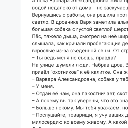
А пока Варвара Александровна жила про
водой недалеко от дома – не заскучае
Вернувшись с работы, она решила прот
светло. В дровнике Варя заметила алы
большая собака с густой светлой шерс
Пёс, тяжело дыша, смотрел на неё ши
слышала, как кричали пробегающие де
взрослые из-за съеденной овцы. От ст
– Ты ведь меня не съешь, правда?
На улице шумели люди. Набрав дров, В
привёл “охотников” к её калитке. Она 
– Варвара Александровна, собака у теб
– У меня.
– Отдай её нам, она пакостничает, скот
– А почему вы так уверены, что это он
– Больше некому. Мы тебя уважаем, но
– Послушайте, товарищи, я учу ваших д
милосердию ко всему живому. А какой