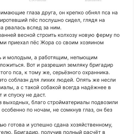
имающие глаза друга, он крепко обнял пса на
сиротевший пёс послушно сидел, глядя на
ша рвалась вслед за ним.
анней весной строить колхозу новую ферму по
ими приехал пёс Жора со своим хозяином
ь и молодым, а работящим, непьющим
оложиться. Вот и разрешил земляку бригадир
ого пса, к тому же, серьёзного охранника.
это соблазн для лихих людей. Опять же несли
иалы, а с такой собакой всегда надёжнее в
 и спуску не даст.
ез выходных, благо стройматериалы подвозили
особенно по ночам, не сомкнув глаз, он без
ью готова и успешно сдана хозяйственному,
елю. Бригадир, получив полный расчёт в