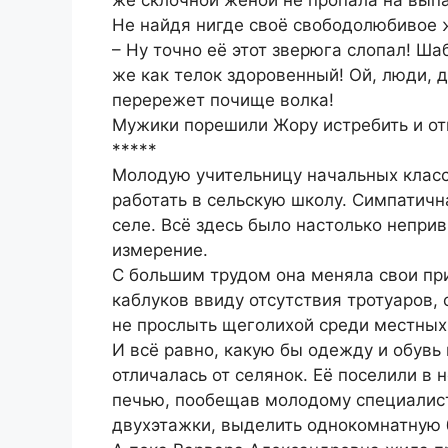
Не найдя нигде своё свободолюбивое ж
– Ну точно её этот зверюга слопал! Ша
же как телок здоровенный! Ой, люди, д
перережет почище волка!
Мужики порешили Жору истребить и от
*****
Молодую учительницу начальных клас
работать в сельскую школу. Симпатичн
селе. Всё здесь было настолько непри
измерение.
С большим трудом она меняла свои при
каблуков ввиду отсутствия тротуаров,
не прослыть щеголихой среди местных
И всё равно, какую бы одежду и обувь
отличалась от селянок. Её поселили в
печью, пообещав молодому специалист
двухэтажки, выделить однокомнатную 