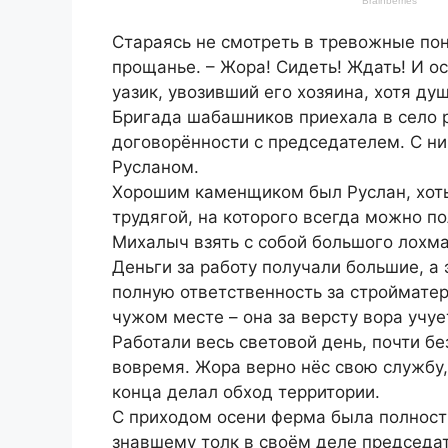
Стараясь не смотреть в тревожные пон
прощанье. – Жора! Сидеть! Ждать! И о
уазик, увозивший его хозяина, хотя ду
Бригада шабашников приехала в село р
договорённости с председателем. С н
Русланом.
Хорошим каменщиком был Руслан, хот
трудягой, на которого всегда можно п
Михалыч взять с собой большого лохмат
Деньги за работу получали большие, а 
полную ответственность за стройматер
чужом месте – она за версту вора учует
Работали весь световой день, почти б
вовремя. Жора верно нёс свою службу, 
конца делал обход территории.
С приходом осени ферма была полност
знавшему толк в своём деле председат