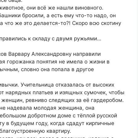
ивотное, они всё же нашли виновного.
башники бросили, а есть ему что-то надо, он
а что же это делается-то?! Скоро всю скотину
правились к складу с двумя ружьями…
сов Варвару Александровну направили
ая горожанка понятия не имела о жизни в
вычным, словно она попала в другое
вычки. Учительница отказалась от высоких
 от нарядных платьев и изящных сумочек, чтобы
 женщин, ревниво следящих за её гардеробом.
 не надевала молодая женщина, она
 небольшом добротном доме с тёплой русской
у в будущем году, когда сдадут кирпичные
благоустроенную квартиру.