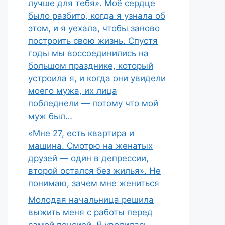
лучше для тебя». Моё сердце
было разбито, когда я узнала об
этом, и я уехала, чтобы заново
построить свою жизнь. Спустя
годы мы воссоединились на
большом празднике, который
устроила я, и когда они увидели
моего мужа, их лица
побледнели — потому что мой
муж был…
«Мне 27, есть квартира и
машина. Смотрю на женатых
друзей — один в депрессии,
второй остался без жилья». Не
понимаю, зачем мне жениться
Молодая начальница решила
выжить меня с работы перед