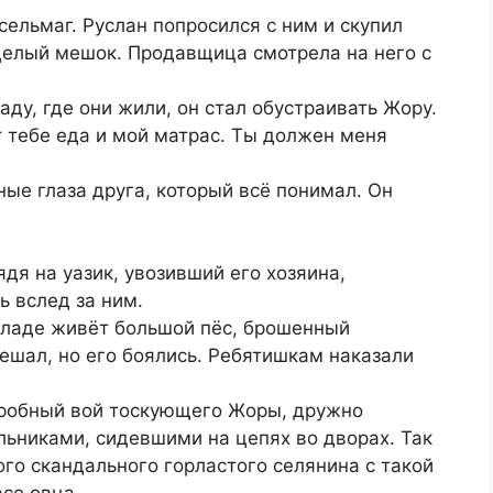
 сельмаг. Руслан попросился с ним и скупил
 целый мешок. Продавщица смотрела на него с
ду, где они жили, он стал обустраивать Жору.
от тебе еда и мой матрас. Ты должен меня
ные глаза друга, который всё понимал. Он
дя на уазик, увозивший его хозяина,
ь вслед за ним.
складе живёт большой пёс, брошенный
ешал, но его боялись. Ребятишкам наказали
тробный вой тоскующего Жоры, дружно
ьниками, сидевшими на цепях во дворах. Так
ого скандального горластого селянина с такой
се овца.