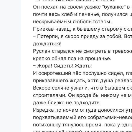
Он поехал на своём уазике “буханке” в
почти весь хлеб и печенье, получился
нескрываемым любопытством.
Приехав назад, к бывшему старому скла
– Потерпи, я скоро приеду за тобой. В
дождаться!
Руслан старался не смотреть в тревож
крепко обнял пса на прощанье.
– Жора! Сидеть! Ждать!
И осиротевший пёс послушно сидел, гля
приказавшего ждать, хотя душа рвалас
Вскоре селяне узнали, что в бывшем 
строителями. Он вроде бы никому не м
даже близко не подходить.
Изредка по ночам оттуда доносился у
подхватываемый его собратьями-невол
потихоньку тянулось время, пока у одн
же склочной женой не пропала на выпа