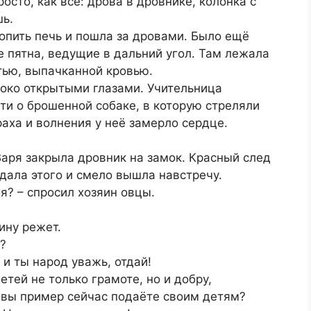
сто, как все: дрова в дровнике, колонка с
шь.
опить печь и пошла за дровами. Было ещё
е пятна, ведущие в дальний угол. Там лежала
тью, выпачканной кровью.
роко открытыми глазами. Учительница
ти о брошенной собаке, в которую стреляли
раха и волнения у неё замерло сердце.
аря закрыла дровник на замок. Красный след
ждала этого и смело вышла навстречу.
я? – спросил хозяин овцы.
ину режет.
а?
 и ты народ уважь, отдай!
етей не только грамоте, но и добру,
 вы пример сейчас подаёте своим детям?