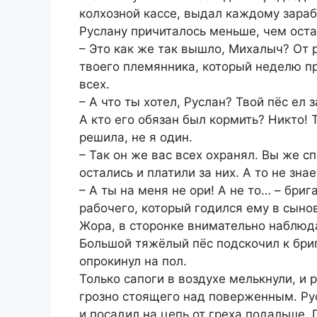
колхозной кассе, выдал каждому зараб
Руслану причиталось меньше, чем ост
– Это как же так вышло, Михалыч? От р
твоего племянника, который неделю п
всех.
– А что ты хотел, Руслан? Твой пёс ел
А кто его обязан был кормить? Никто! 
решила, не я один.
– Так он же вас всех охранял. Вы же с
остались и платили за них. А то не зна
– А ты на меня не ори! А не то… – бри
рабочего, который годился ему в сын
Жора, в сторонке внимательно наблюда
Большой тяжёлый пёс подскочил к бриг
опрокинул на пол.
Только сапоги в воздухе мелькнули, и 
грозно стоящего над поверженным. Рус
и посадил на цепь от греха подальше. 