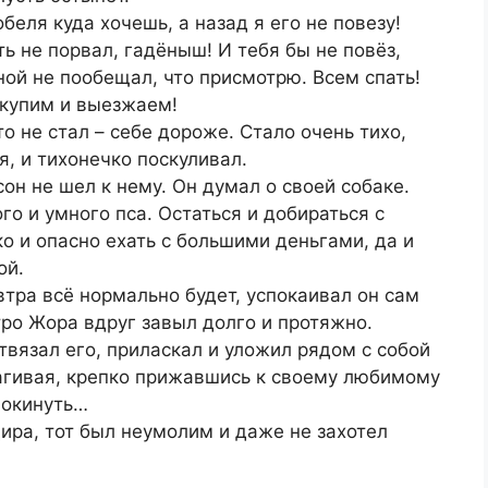
беля куда хочешь, а назад я его не повезу!
ь не порвал, гадёныш! И тебя бы не повёз,
ной не пообещал, что присмотрю. Всем спать!
 купим и выезжаем!
 не стал – себе дороже. Стало очень тихо,
, и тихонечко поскуливал.
сон не шел к нему. Он думал о своей собаке.
о и умного пса. Остаться и добираться с
о и опасно ехать с большими деньгами, да и
ой.
втра всё нормально будет, успокаивал он сам
тро Жора вдруг завыл долго и протяжно.
твязал его, приласкал и уложил рядом с собой
рагивая, крепко прижавшись к своему любимому
покинуть…
ира, тот был неумолим и даже не захотел