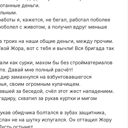
отанные деньги.
альным.
аботы я, кажется, не бегал, работал поболее
роболел с животом, а получил вдруг меньше
 за троих на наши общие деньги, между прочим.
Твой Жора, вот с тебя и вычли! Вся бригада так
пали как сурки, махом бы без стройматериалов
ете. Давай мне полный расчёт!
гадир замахнулся на взбунтовавшегося
овья, своим огромным кулачищем.
вшей за беседой, счёл этот жест нападением.
адиру, схватил за рукав куртки и мигом
рукав обидчика болтался в зубах защитника,
лан не на шутку испугался. Он оттащил Жору
Пусть остынет.