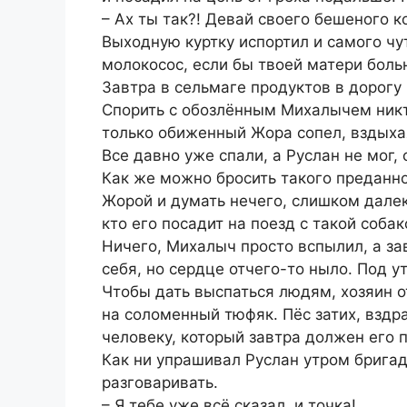
– Ах ты так?! Девай своего бешеного ко
Выходную куртку испортил и самого чут
молокосос, если бы твоей матери боль
Завтра в сельмаге продуктов в дорогу
Спорить с обозлённым Михалычем никто
только обиженный Жора сопел, вздыхая
Все давно уже спали, а Руслан не мог, 
Как же можно бросить такого преданног
Жорой и думать нечего, слишком далек
кто его посадит на поезд с такой собак
Ничего, Михалыч просто вспылил, а за
себя, но сердце отчего-то ныло. Под у
Чтобы дать выспаться людям, хозяин о
на соломенный тюфяк. Пёс затих, взд
человеку, который завтра должен его 
Как ни упрашивал Руслан утром бригад
разговаривать.
– Я тебе уже всё сказал, и точка!