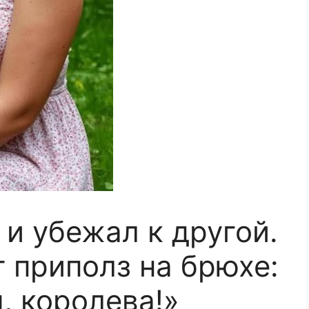
и убежал к другой.
т приполз на брюхе:
, королева!»