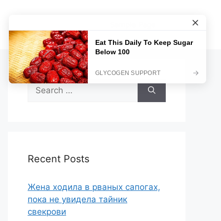
Sample Page
Search
for:
Recent Posts
Жена ходила в рваных сапогах,
пока не увидела тайник
свекрови