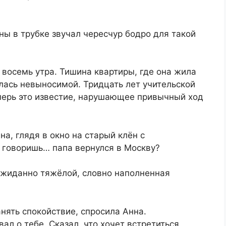
ы в трубке звучал чересчур бодро для такой
восемь утра. Тишина квартиры, где она жила
лась невыносимой. Тридцать лет учительской
еперь это известие, нарушающее привычный ход
а, глядя в окно на старый клён с
 говоришь… папа вернулся в Москву?
еожиданно тяжёлой, словно наполненная
нять спокойствие, спросила Анна.
л о тебе. Сказал, что хочет встретиться.