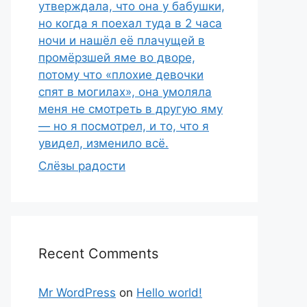
утверждала, что она у бабушки,
но когда я поехал туда в 2 часа
ночи и нашёл её плачущей в
промёрзшей яме во дворе,
потому что «плохие девочки
спят в могилах», она умоляла
меня не смотреть в другую яму
— но я посмотрел, и то, что я
увидел, изменило всё.
Слёзы радости
Recent Comments
Mr WordPress
on
Hello world!