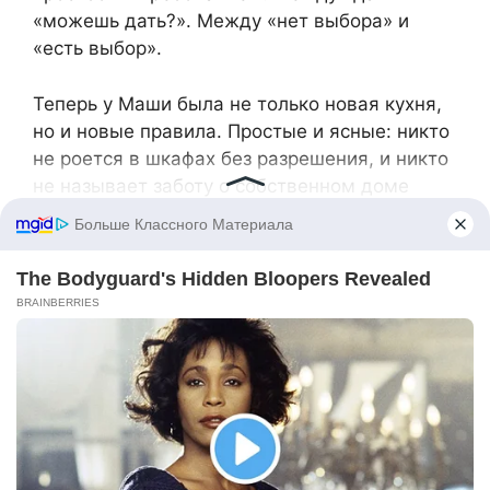
«можешь дать?». Между «нет выбора» и
«есть выбор».
Теперь у Маши была не только новая кухня,
но и новые правила. Простые и ясные: никто
не роется в шкафах без разрешения, и никто
не называет заботу о собственном доме
жадностью.
Толя со временем привык — или смирился —
с новым порядком вещей. А Маша больше не
пряталась, чтобы отложить деньги на свою
мечту. В конце концов, настоящая семья —
это когда радуются счастью друг друга, а не
пытаются его отобрать.