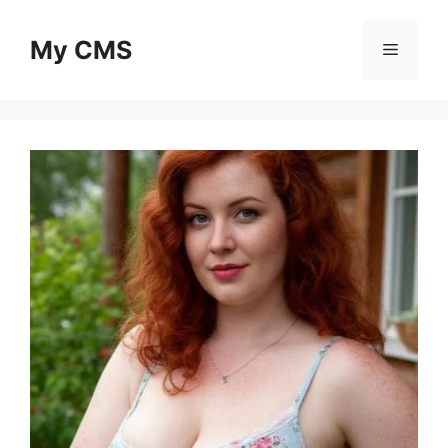
Skip
to
My CMS
Menu
content