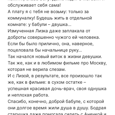
обслуживает себя сама!
А плату я с тебя не возьму: только за
коммуналку! Будешь жить в отдельной
комнате: у бабули – двушка…
Измученная Лизка даже заплакала от
доброты совершенно чужого ей человека.
Если бы было прилично, она, наверное,
поцеловала бы начальнице руку…
Так начался новый виток в жизни девушки.
Так же, как и в любимом фильме про Москву,
которая не верила слезам.
И с Лизой, в результате, все произошло так
же, как в фильме: в сухом остатке –
успешная красивая дочь-врач, своя однушка
и неплохая работа.
Спасибо, конечно, доброй бабуле, с которой
они долгое время жили душа в душу. Бодрая
старушка даже помогала сидеть с Анечкой и