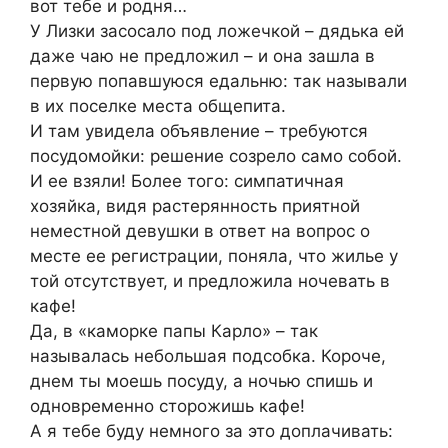
вот тебе и родня…
У Лизки засосало под ложечкой – дядька ей
даже чаю не предложил – и она зашла в
первую попавшуюся едальню: так называли
в их поселке места общепита.
И там увидела объявление – требуются
посудомойки: решение созрело само собой.
И ее взяли! Более того: симпатичная
хозяйка, видя растерянность приятной
неместной девушки в ответ на вопрос о
месте ее регистрации, поняла, что жилье у
той отсутствует, и предложила ночевать в
кафе!
Да, в «каморке папы Карло» – так
называлась небольшая подсобка. Короче,
днем ты моешь посуду, а ночью спишь и
одновременно сторожишь кафе!
А я тебе буду немного за это доплачивать: