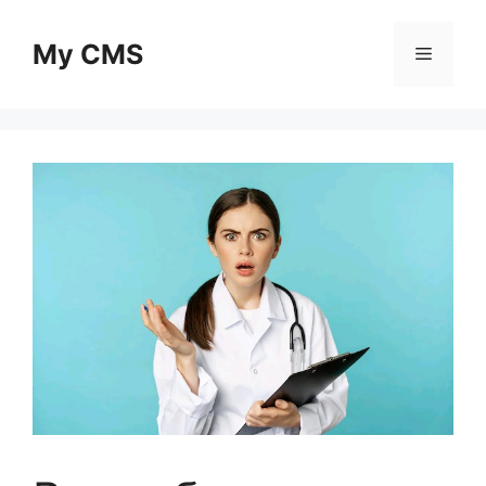
Skip
to
My CMS
Menu
content