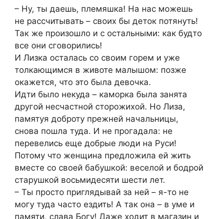
– Ну, ты даешь, племяшка! На нас можешь
не рассчитывать – своих бы деток потянуть!
Так же произошло и с остальными: как будто
все они сговорились!
И Лизка осталась со своим горем и уже
толкающимся в животе малышом: позже
окажется, что это была девочка.
Идти было некуда – каморка была занята
другой несчастной сторожихой. Но Лиза,
памятуя доброту прежней начальницы,
снова пошла туда. И не прогадала: не
перевелись еще добрые люди на Руси!
Потому что женщина предложила ей жить
вместе со своей бабушкой: веселой и бодрой
старушкой восьмидесяти шести лет.
– Ты просто приглядывай за ней – я-то не
могу туда часто ездить! А так она – в уме и
памяти, слава Богу! Даже ходит в магазин и