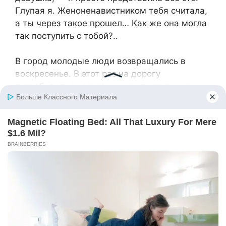
Глупая я. Женоненавистником тебя считала,
а ты через такое прошел… Как же она могла
так поступить с тобой?..
В город молодые люди возвращались в
воскресенье. В этот раз на дорогу
потребовалось совсем немного времени.
Река уже очистилась от льда. Между
берегами курсировали паромы.
— Тима, — смущенно улыбаясь обратилась к
молодому человеку девушка, когда машина,
съехав с палубы парома, покатилась в
сторону Гронска, — а ты знаешь, что отец и
братья приняли тебя за моего жениха?
— Догадался. Правда, не сразу… Ты знаешь,
дело, конечно, не мое, но мне показалось,