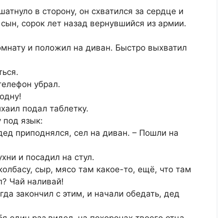
атнуло в сторону, он схватился за сердце и
 сын, сорок лет назад вернувшийся из армии.
комнату и положил на диван. Быстро выхватил
ться.
телефон убрал.
одну!
хаил подал таблетку.
 под язык:
дед приподнялся, сел на диван. – Пошли на
хни и посадил на стул.
олбасу, сыр, мясо там какое-то, ещё, что там
л? Чай наливай!
гда закончил с этим, и начали обедать, дед
бя один раз видел, на похоронах твоего отца.