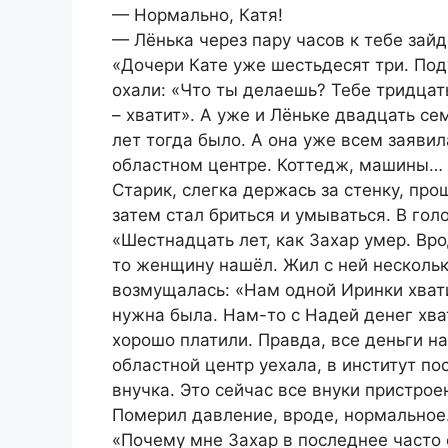
— Нормально, Катя!
— Лёнька через пару часов к тебе зайд
«Дочери Кате уже шестьдесят три. Под
охали: «Что ты делаешь? Тебе тридцат
– хватит». А уже и Лёньке двадцать се
лет тогда было. А она уже всем заявила
областном центре. Коттедж, машины… 
Старик, слегка держась за стенку, про
затем стал бриться и умываться. В гол
«Шестнадцать лет, как Захар умер. Вр
то женщину нашёл. Жил с ней несколько
возмущалась: «Нам одной Иринки хвати
нужна была. Нам-то с Надей денег хват
хорошо платили. Правда, все деньги на
областной центр уехала, в институт по
внучка. Это сейчас все внуки пристрое
Померил давление, вроде, нормальное.
«Почему мне Захар в последнее часто с