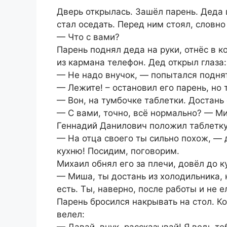
Дверь открылась. Зашёл парень. Деда ш
стал оседать. Перед ним стоял, словно
— Что с вами?
Парень поднял деда на руки, отнёс в 
из кармана телефон. Дед открыл глаза:
— Не надо внучок, — попытался подня
— Лежите! – остановил его парень, но 
— Вон, на тумбочке таблетки. Достань 
— С вами, точно, всё нормально? — Ми
Геннадий Данилович положил таблетку
— На отца своего ты сильно похож, — 
кухню! Посидим, поговорим.
Михаил обнял его за плечи, довёл до ку
— Миша, ты достань из холодильника, к
есть. Ты, наверно, после работы и не е
Парень бросился накрывать на стол. Ко
велел:
— Давай, внук, рассказывай! Я ведь те