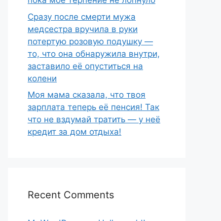
пока моё терпение не лопнуло
Сразу после смерти мужа
медсестра вручила в руки
потертую розовую подушку —
то, что она обнаружила внутри,
заставило её опуститься на
колени
Моя мама сказала, что твоя
зарплата теперь её пенсия! Так
что не вздумай тратить — у неё
кредит за дом отдыха!
Recent Comments