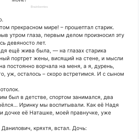
о.
этом прекрасном мире! – прошептал старик.
ыв утром глаза, первым делом произносил эту
сь девяносто лет.
адя ещё жива была, — на глазах старика
мный портрет жены, висящий на стене, и мысли
на постоянно ворчала на меня, а я, дурень,
го, уж, осталось – скоро встретимся. И с сыном
отолок.
им был в детстве, спортом занимался, два
вёлся… Иринку мы воспитывали. Как её Надя
и дочке её Наташке, моей правнучке, уже
Данилович, кряхтя, встал. Дочь: