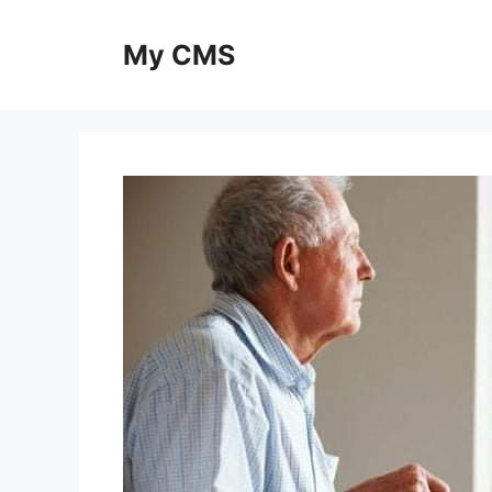
Skip
to
My CMS
content