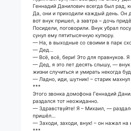
Геннадий Данилович всегда был рад, к
Да, они и приходили каждый день. Он д
вот внук пришел, а завтра – дочь придё
Посидели, поговорили. Внук убрал посу
сунул ему пятитысячную купюру.
— На, в выходные со своими в парк сх
— Дед…
— Всё, всё, бери! Это для правнуков. 
— Дед, я это лет десять слышу, — внук
жизни случиться и умирать некогда буд
— Ладно, иди, шутник! – старик махнул
***
Этого звонка домофона Геннадий Данил
раздался тот неожиданно.
— Здравствуйте! Я – Михаил, — раздалс
пришёл…
— Заходи, заходи, внук! – он нажал на 
***