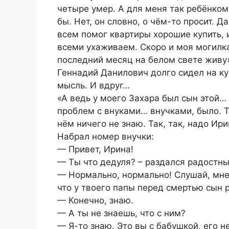
четыре умер. А для меня так ребёнком
бы. Нет, он словно, о чём-то просит. Д
всем помог квартиры хорошие купить, 
всеми ухаживаем. Скоро и моя могилка
последний месяц на белом свете живу
Геннадий Данилович долго сидел на ку
мысль. И вдруг…
«А ведь у моего Захара был сын этой… 
проблем с внуками… внучками, было. Т
нём ничего не знаю. Так, так, надо Ир
Набрал номер внучки:
— Привет, Ирина!
— Ты что дедуля? – раздался радостный
— Нормально, нормально! Слушай, мне 
что у твоего папы перед смертью сын 
— Конечно, знаю.
— А ты не знаешь, что с ним?
— Я-то знаю. Это вы с бабушкой, его н