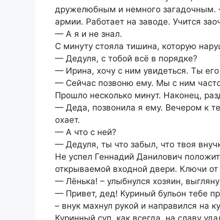
дружелюбным и немного загадочным. –
армии. Работает на заводе. Учится зао
— А я и не знал.
С минуту стояла тишина, которую нару
— Дедуля, с тобой всё в порядке?
— Ирина, хочу с ним увидеться. Ты ег
— Сейчас позвоню ему. Мы с ним част
Прошло несколько минут. Наконец, раз
— Деда, позвонила я ему. Вечером к те
охает.
— А что с ней?
— Дедуля, ты что забыл, что твоя внуч
Не успел Геннадий Данилович положить
открываемой входной двери. Ключи от 
— Лёнька! – улыбнулся хозяин, выгляну
— Привет, дед! Куриный бульон тебе п
– внук махнул рукой и направился на к
Куринный суп, как всегда, на славу уд