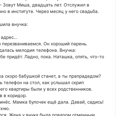
 Зовут Миша, двадцать лет. Отслужил в
чно в институте. Через месяц у него свадьба.
шила внучка:
о адрес…
о перезваниваемся. Он хороший парень.
далась мелодия телефона. Внучка:
бе придёт. Ладно, пока. Наташка, опять, что-то
ка скоро бабушкой станет, а ты прапрадедом?
 телефон на стол, как услышал скрип
его квартиры были у всех родственников.
в в коридор.
ринёс. Мамка булочек ещё дала. Давай, садись!
ухню.
ался. Жена у внука была поваром отменным.