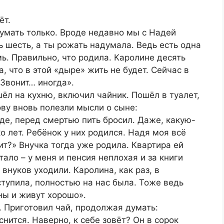
ёт.
умать только. Вроде недавно мы с Надей
ь шесть, а ты рожать надумала. Ведь есть одна
мь. Правильно, что родила. Каролине десять
, что в этой «дыре» жить не будет. Сейчас в
Звонит… иногда».
шёл на кухню, включил чайник. Пошёл в туалет,
ову вновь полезли мысли о сыне:
оде, перед смертью пить бросил. Даже, какую-
 лет. Ребёнок у них родился. Надя моя всё
т?» Внучка тогда уже родила. Квартира ей
ало – у меня и пенсия неплохая и за книги
 внуков уходили. Каролина, как раз, в
ступила, полностью на нас была. Тоже ведь
ны и живут хорошо».
 Приготовил чай, продолжая думать:
нится. Наверно, к себе зовёт? Он в сорок