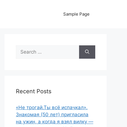
Sample Page
Search
for:
Recent Posts
«Не трогай.Ты всё испачкал».
Знакомая (50 лет) пригласила
на ужин, а когда я взял вилку —