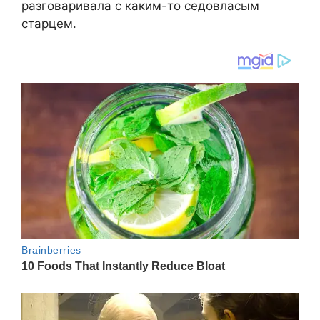
разговаривала с каким-то седовласым
старцем.