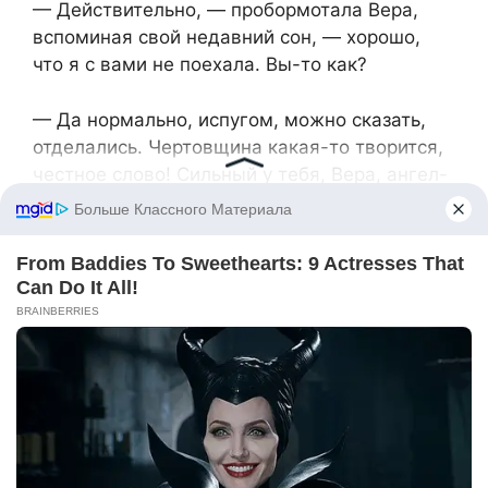
— Действительно, — пробормотала Вера,
вспоминая свой недавний сон, — хорошо,
что я с вами не поехала. Вы-то как?
— Да нормально, испугом, можно сказать,
отделались. Чертовщина какая-то творится,
честное слово! Сильный у тебя, Вера, ангел-
хранитель. А я раньше в такое не верила…
***
Марфа во снах к Вере стала приходить часто.
Причём появлялась не всегда перед какой-
то опасностью — порой старушка просто
приходила «поболтать» со своим потомком.
Вера задавала бабушке интересующие её
вопросы, Марфа на них отвечала. Вере
всегда было интересно, как призраки