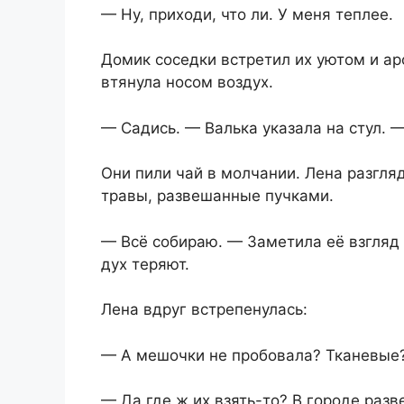
— Ну, приходи, что ли. У меня теплее.
Домик соседки встретил их уютом и а
втянула носом воздух.
— Садись. — Валька указала на стул. 
Они пили чай в молчании. Лена разгля
травы, развешанные пучками.
— Всё собираю. — Заметила её взгляд В
дух теряют.
Лена вдруг встрепенулась:
— А мешочки не пробовала? Тканевые
— Да где ж их взять-то? В городе разве