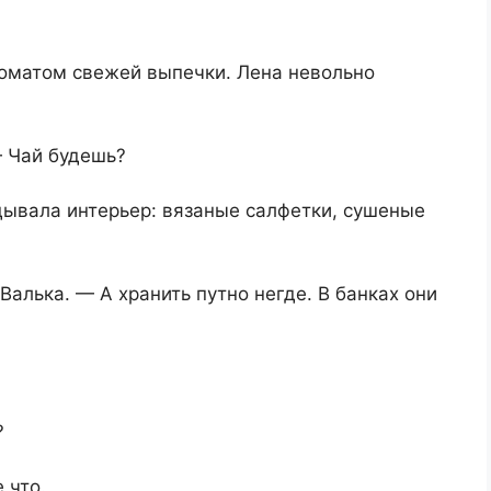
роматом свежей выпечки. Лена невольно
— Чай будешь?
дывала интерьер: вязаные салфетки, сушеные
алька. — А хранить путно негде. В банках они
?
 что.