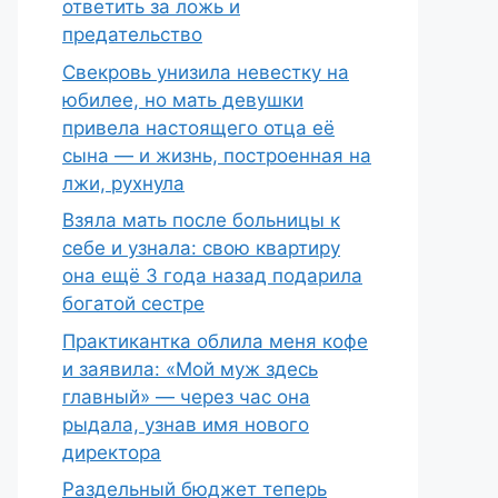
ответить за ложь и
предательство
Свекровь унизила невестку на
юбилее, но мать девушки
привела настоящего отца её
сына — и жизнь, построенная на
лжи, рухнула
Взяла мать после больницы к
себе и узнала: свою квартиру
она ещё 3 года назад подарила
богатой сестре
Практикантка облила меня кофе
и заявила: «Мой муж здесь
главный» — через час она
рыдала, узнав имя нового
директора
Раздельный бюджет теперь