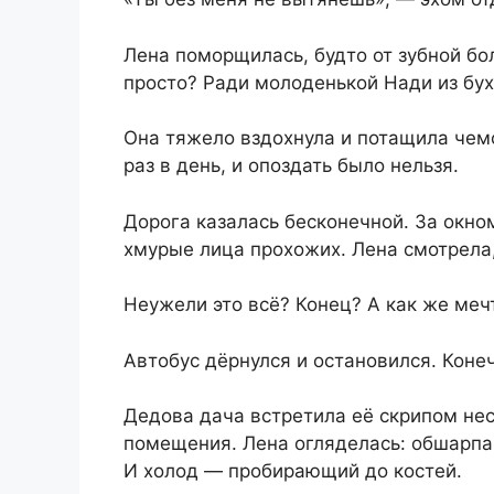
Лена поморщилась, будто от зубной бол
просто? Ради молоденькой Нади из бу
Она тяжело вздохнула и потащила чемо
раз в день, и опоздать было нельзя.
Дорога казалась бесконечной. За окно
хмурые лица прохожих. Лена смотрела,
Неужели это всё? Конец? А как же меч
Автобус дёрнулся и остановился. Коне
Дедова дача встретила её скрипом не
помещения. Лена огляделась: обшарпан
И холод — пробирающий до костей.