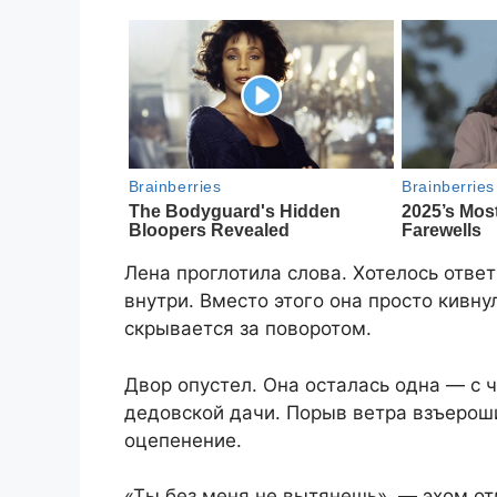
Лена проглотила слова. Хотелось ответ
внутри. Вместо этого она просто кивну
скрывается за поворотом.
Двор опустел. Она осталась одна — с
дедовской дачи. Порыв ветра взъерош
оцепенение.
«Ты без меня не вытянешь», — эхом отд