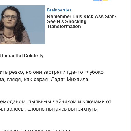
ить резко, но они застряли где-то глубоко
ла, глядя, как серая “Лада” Михаила
 чемоданом, пыльным чайником и ключами от
ил волосы, словно пытаясь вытряхнуть
авались в голове его слова.