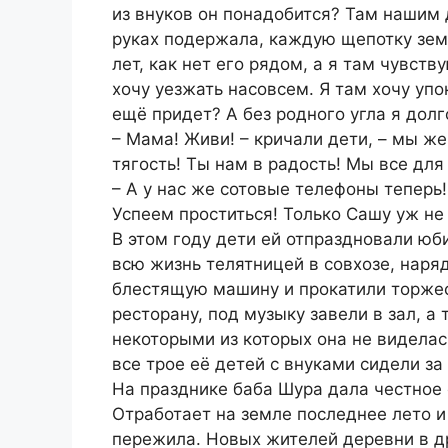
из внуков он понадобится? Там нашим 
руках подержала, каждую щепотку зем
лет, как нет его рядом, а я там чувств
хочу уезжать насовсем. Я там хочу упо
ещё придет? А без родного угла я долг
– Мама! Живи! – кричали дети, – мы же
тягость! Ты нам в радость! Мы все для
– А у нас же сотовые телефоны теперь!
Успеем проститься! Только Сашу уж не
В этом году дети ей отпраздновали ю
всю жизнь телятницей в совхозе, нар
блестящую машину и прокатили торжес
ресторану, под музыку завели в зал, а
некоторыми из которых она не виделась
все трое её детей с внуками сидели з
На празднике баба Шура дала честное 
Отработает на земле последнее лето и 
пережила. Новых жителей деревни в др