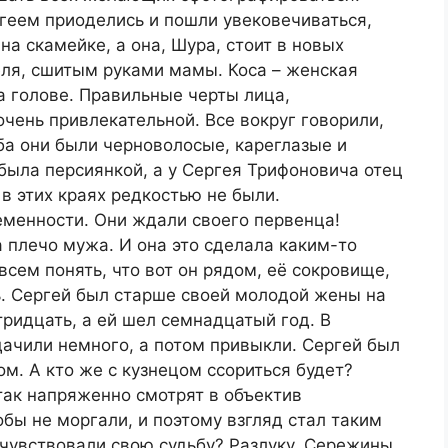
геем приоделись и пошли увековечиваться,
на скамейке, а она, Шура, стоит в новых
еля, сшитым руками мамы. Коса – женская
а голове. Правильные черты лица,
очень привлекательной. Все вокруг говорили,
Оба они были черноволосые, кареглазые и
 была персиянкой, а у Сергея Трифоновича отец
 этих краях редкостью не были.
еменности. Они ждали своего первенца!
 плечо мужа. И она это сделала каким-то
сем понять, что вот он рядом, её сокровище,
ь. Сергей был старше своей молодой жены на
тридцать, а ей шел семнадцатый год. В
дачили немного, а потом привыкли. Сергей был
м. А кто же с кузнецом ссориться будет?
так напряженно смотрят в объектив
обы не моргали, и поэтому взгляд стал таким
чувствовали свою судьбу? Разлуку, Сережины