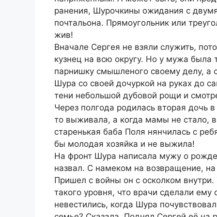
ранения, Шурочкины ожидания с двумя 
почтальона. Прямоугольник или треугол
жив!
Вначале Сергея не взяли служить, пот
кузнец на всю округу. Но у мужа была 
парнишку смышленого своему делу, а с
Шура со своей дочуркой на руках до са
тени небольшой дубовой рощи и смотре
Через полгода родилась вторая дочь в
то выживала, а когда мамы не стало, в
старенькая баба Поля нянчилась с реб
бы молодая хозяйка и не выжила!
На фронт Шура написала мужу о рожден
назвал. С намеком на возвращение, на
Пришел с войны он с осколком внутри.
такого уровня, что врачи сделали ему
невестились, когда Шура почувствовала
семье? Сказала. Поднял Сергей её на 