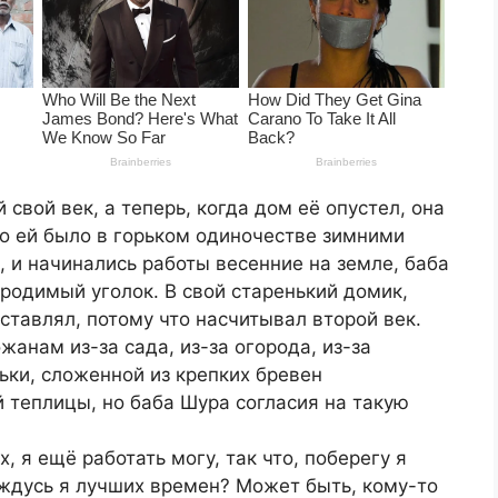
 свой век, а теперь, когда дом её опустел, она
во ей было в горьком одиночестве зимними
, и начинались работы весенние на земле, баба
родимый уголок. В свой старенький домик,
ставлял, потому что насчитывал второй век.
анам из-за сада, из-за огорода, из-за
ьки, сложенной из крепких бревен
й теплицы, но баба Шура согласия на такую
х, я ещё работать могу, так что, поберегу я
дождусь я лучших времен? Может быть, кому-то