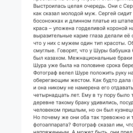
Выстроилась целая очередь. Они с Сер
как сказал молодой муж. Сергей сидит 
босоножках и длинном платье из штап
краса – уложена горделивой короной н
выразительные карие глаза делали её 
что у них с мужем один тип красоты. 
смуглые. Говорят, что у Шуры бабушка
был казахом. Межнациональные браки в
Шура уже была на половине срока бер
Фотограф велел Шуре положить руку на
оберегающим жестом. Как будто дала в
и она никому не намерена его отдават
четырнадцать лет. Ему в ту пору было 
деревне такому браку удивились, посу
человеком пришлым, но он был кузнецо
Но почему же они оба так тревожно и 
фотоаппарата? Фотограф сказал им, чт
напряженным. А может быть, они пред