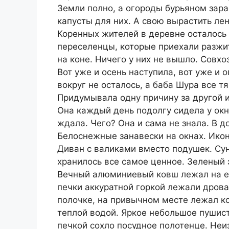
Земли полно, а огороды бурьяном зара
капусты для них. А свою вырастить ле
Коренных жителей в деревне осталось 
переселенцы, которые приехали разжит
на коне. Ничего у них не вышло. Совхо
Вот уже и осень наступила, вот уже и 
вокруг не осталось, а баба Шура все тя
Придумывала одну причину за другой и
Она каждый день подолгу сидела у окна
ждала. Чего? Она и сама не знала. В 
Белоснежные занавески на окнах. Икон
Диван с валиками вместо подушек. Сун
хранилось все самое ценное. Зеленый
Вечный алюминиевый ковш лежал на его
печки аккуратной горкой лежали дрова
полочке, на привычном месте лежал к
теплой водой. Яркое небольшое пушис
печкой сохло посудное полотенце. Неи