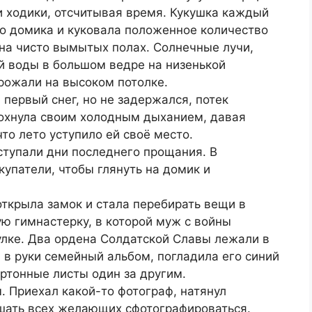
и ходики, отсчитывая время. Кукушка каждый
го домика и куковала положенное количество
на чисто вымытых полах. Солнечные лучи,
й воды в большом ведре на низенькой
рожали на высоком потолке.
 первый снег, но не задержался, потек
охнула своим холодным дыханием, давая
 что лето уступило ей своё место.
ступали дни последнего прощания. В
упатели, чтобы глянуть на домик и
открыла замок и стала перебирать вещи в
ю гимнастерку, в которой муж с войны
улке. Два ордена Солдатской Славы лежали в
 в руки семейный альбом, погладила его синий
артонные листы один за другим.
 Приехал какой-то фотограф, натянул
ашать всех желающих сфотографироваться.