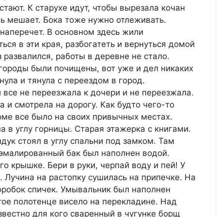
стают. К старухе идут, чтобы вырезала кочан
нь мешает. Бока тоже нужно отлеживать.
наперечет. В основном здесь жили
ься в эти края, разбогатеть и вернуться домой
з развалился, работы в деревне не стало.
огороды были почищены, вот уже и дел никаких
нула и тянула с переездом в город.
 все не переезжала к дочери и не переезжала.
 и смотрела на дорогу. Как будто чего-то
доме все было на своих привычных местах.
а в углу горницы. Старая этажерка с книгами.
дук стоял в углу спальни под замком. Там
 эмалированный бак был наполнен водой.
 крышке. Бери в руки, черпай воду и пей! У
. Лучина на растопку сушилась на припечке. На
оробок спичек. Умывальник был наполнен
тое полотенце висело на перекладине. Над
звестно для кого сваренный в чугунке борщ