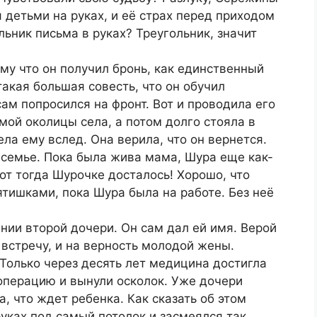
детьми на руках, и её страх перед приходом
ьник письма в руках? Треугольник, значит
ому что он получил бронь, как единственный
такая большая совесть, что он обучил
ам попросился на фронт. Вот и проводила его
мой околицы села, а потом долго стояла в
ла ему вслед. Она верила, что он вернется.
 семье. Пока была жива мама, Шура еще как-
от тогда Шурочке досталось! Хорошо, что
ятишками, пока Шура была на работе. Без неё
ии второй дочери. Он сам дал ей имя. Верой
 встречу, и на верность молодой жены.
 Только через десять лет медицина достигла
 операцию и вынули осколок. Уже дочери
, что ждет ребенка. Как сказать об этом
руках под самый потолок и засмеялся так