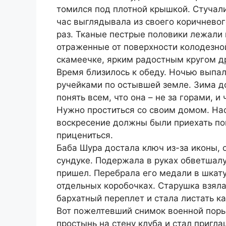
томился под плотной крышкой. Стучал
час выглядывала из своего коричнево
раз. Тканые пестрые половики лежали 
отраженные от поверхности колодезно
скамеечке, ярким радостным кругом д
Время близилось к обеду. Ночью выпал
ручейками по остывшей земле. Зима д
понять всем, что она – не за горами, и
Нужно проститься со своим домом. На
воскресение должны были приехать пок
прицениться.
Баба Шура достала ключ из-за иконы, 
сундуке. Подержала в руках обветшалу
пришел. Перебрала его медали в шкат
отдельных коробочках. Старушка взяла
бархатный переплет и стала листать к
Вот пожелтевший снимок военной поры.
простынь на стену клуба и стал пригл