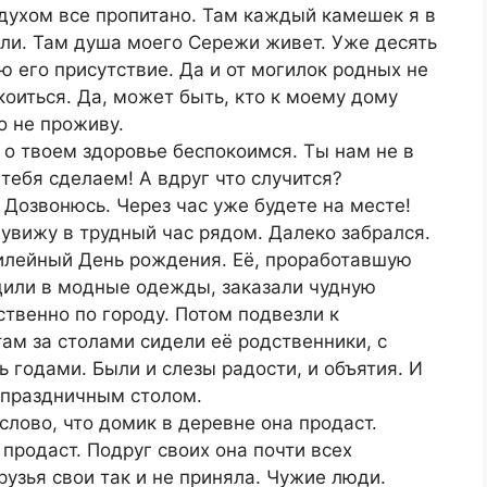
духом все пропитано. Там каждый камешек я в
ли. Там душа моего Сережи живет. Уже десять
ую его присутствие. Да и от могилок родных не
коиться. Да, может быть, кто к моему дому
о не проживу.
 о твоем здоровье беспокоимся. Ты нам не в
 тебя сделаем! А вдруг что случится?
 Дозвонюсь. Через час уже будете на месте!
 увижу в трудный час рядом. Далеко забрался.
билейный День рождения. Её, проработавшую
ядили в модные одежды, заказали чудную
твенно по городу. Потом подвезли к
 там за столами сидели её родственники, с
 годами. Были и слезы радости, и объятия. И
а праздничным столом.
слово, что домик в деревне она продаст.
продаст. Подруг своих она почти всех
узья свои так и не приняла. Чужие люди.