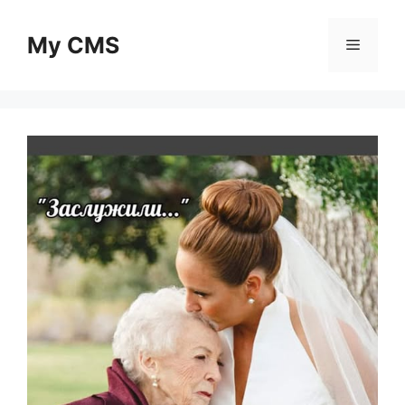
Skip
to
My CMS
Menu
content