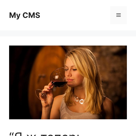
Skip
to
My CMS
Menu
content