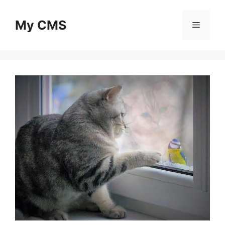
Skip
to
My CMS
Menu
content