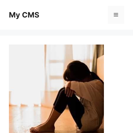
Skip
to
My CMS
Menu
content