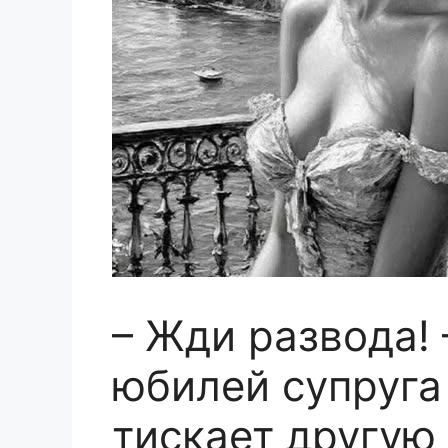
– Жди развода! 
юбилей супруга 
тискает другую