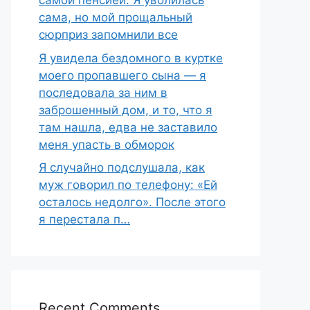
самой пенсией. Я уволилась
сама, но мой прощальный
сюрприз запомнили все
Я увидела бездомного в куртке
моего пропавшего сына — я
последовала за ним в
заброшенный дом, и то, что я
там нашла, едва не заставило
меня упасть в обморок
Я случайно подслушала, как
муж говорил по телефону: «Ей
осталось недолго». После этого
я перестала п…
Recent Comments