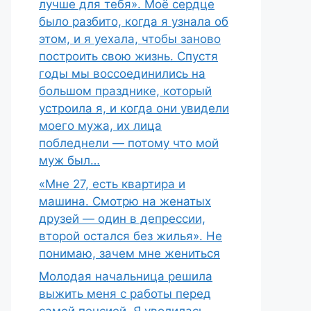
лучше для тебя». Моё сердце
было разбито, когда я узнала об
этом, и я уехала, чтобы заново
построить свою жизнь. Спустя
годы мы воссоединились на
большом празднике, который
устроила я, и когда они увидели
моего мужа, их лица
побледнели — потому что мой
муж был…
«Мне 27, есть квартира и
машина. Смотрю на женатых
друзей — один в депрессии,
второй остался без жилья». Не
понимаю, зачем мне жениться
Молодая начальница решила
выжить меня с работы перед