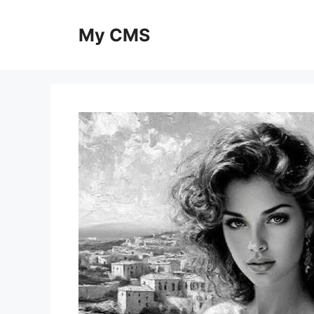
Skip
to
My CMS
content