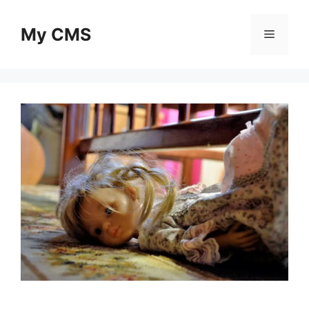
Skip
to
My CMS
Menu
content