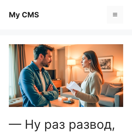
Skip
to
My CMS
Menu
content
— Ну раз развод,