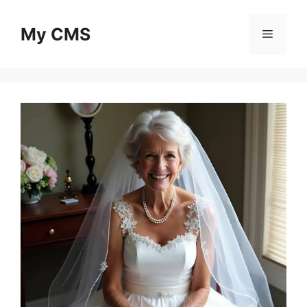
Skip
to
My CMS
Menu
content