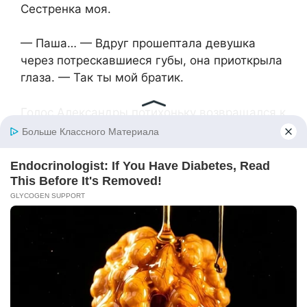
Сестренка моя.
— Паша… — Вдруг прошептала девушка
через потрескавшиеся губы, она приоткрыла
глаза. — Так ты мой братик.
Голос Александры потихоньку возвращался к
девушке. Она шла на поправку. Врачи
вынули пулю, она, к счастью, не задела
жизненно важные органы.
Аркадия и Снежанну арестовали за
покушение на убийство и мошенничество в
особо крупных размерах.
После выздоровления Александра стала
работать в их фирме юристом. Голос к ней
вернулся. Елена, мать Паши и Саши, стала