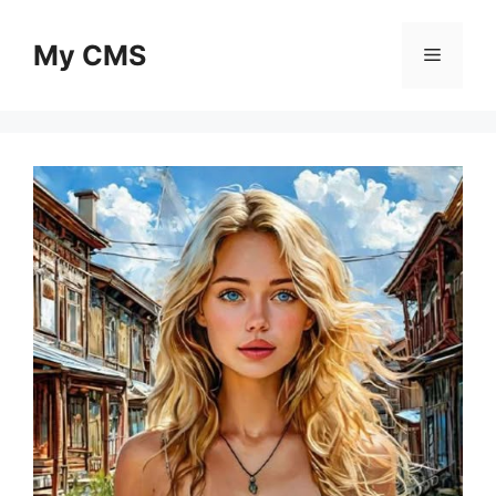
Skip
to
My CMS
Menu
content