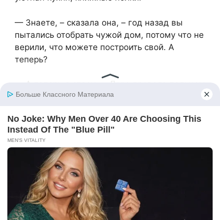
— Знаете, – сказала она, – год назад вы
пытались отобрать чужой дом, потому что не
верили, что можете построить свой. А
теперь?
— А теперь я строю, – Лера провела пальцем
по экрану. – Каждый день по кирпичику. И не
только дом – жизнь.
Она устроилась на работу в детский центр –
вела творческие мастер-классы. Оказалось,
что её любовь к рукоделию, которую в
детстве высмеивали, теперь приносила не
только доход, но и радость – и ей, и детям.
***