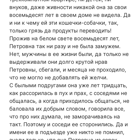
внуков, даже живности никакой она за свои
восемьдесят лет в своем доме не видела. Да
и ни к чему ей эти кошечки-собачки, так,
только грязь да продукты переводить!
Прожив на белом свете восемьдесят лет,
Петровна так ни разу и не была замужем.
Нет, мужчины в ее жизни были, да только не
выдерживали они долго крутой нрав
Петровны, сбегали, и месяца не проходило,
что не могло не добавлять ей желчи.
С былыми подругами она уже лет тридцать,
как рассорилась в пух и прах, с соседями не
общалась, а когда приходилось общаться, не
баловала их добрым словом, говорила все,
что про них думала, не заморачиваясь на
такт. Поэтому и соседи ее сторонились. Да и
имени ее в подъезде уже никто не помнил,
знали только, что она Петровна из сорок