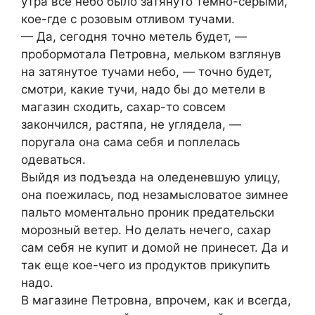
утра все небо было затянуто темно-серыми,
кое-где с розовым отливом тучами.
— Да, сегодня точно метель будет, —
пробормотала Петровна, мельком взглянув
на затянутое тучами небо, — точно будет,
смотри, какие тучи, надо бы до метели в
магазин сходить, сахар-то совсем
закончился, растяпа, не углядела, —
поругала она сама себя и поплелась
одеваться.
Выйдя из подъезда на оледеневшую улицу,
она поежилась, под незамысловатое зимнее
пальто моментально проник предательски
морозный ветер. Но делать нечего, сахар
сам себя не кyпит и домой не принесет. Да и
так еще кое-чего из продуктов прикyпить
надо.
В магазине Петровна, впрочем, как и всегда,