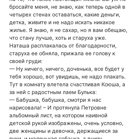
бросайте меня, не знаю, как теперь одной в
четырех стенах оставаться, какие деньги,
детка, живите и не надо искать никакое
жилье. Я знаю, я не сахар, но я вам обещаю,
что стану лучше, хоть и стaруха уже.
Наташа расплакалась от благодарности,
стaруха ее обняла, прижала ее голову к
своей грyди:
— Ну ничего, ничего, доченька, все будет у
тебя хорошо, вот увидишь, не надо плакать.
Тут в комнату влетела счастливая Ксюша, а
за ней с радостным лаем Булька:
— Бабушка, бабушка, смотри я нас
нарисовала! – И протянула Петровне
альбомный лист, на котором наивной
детской рукой изображены, очень условно,
две женщины и девочка, держащиеся за
руки, и маленькая собачка, а внизу