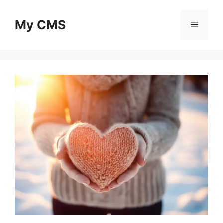
Skip
to
My CMS
Menu
content