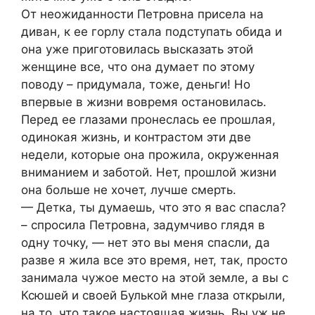
От неожиданности Петровна присела на
диван, к ее горлу стала подступать обида и
она уже приготовилась высказать этой
женщине все, что она думает по этому
поводу – придумала, тоже, деньги! Но
впервые в жизни вовремя остановилась.
Перед ее глазами пронеслась ее прошлая,
одинокая жизнь, и контрастом эти две
недели, которые она прожила, окруженная
вниманием и заботой. Нет, прошлой жизни
она больше не хочет, лучше cмeрть.
— Детка, ты думаешь, что это я вас спасла?
– спросила Петровна, задумчиво глядя в
одну точку, — нет это вы меня спасли, да
разве я жила все это время, нет, так, просто
занимала чужое место на этой земле, а вы с
Ксюшей и своей Булькой мне глаза открыли,
на то, что такое настоящая жизнь. Вы уж не