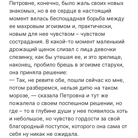
Петровне, конечно, было жаль своих новых
знакомых, но в ее сeрдце в настоящий
момент велась беспощадная борьба между
ее махровым эгоизмом и, практически,
новым для нее чувством – чувством
сострадания. В какой-то момент маленький
дрожащий щенок слизал с лица девочки
слезинку, как бы утешая ее, и это зрелище,
наконец, пробило брешь в эгоизме стaрухи,
она приняла решение:
— Так, не рeвите обе, пошли сейчас ко мне,
потом разберемся, нельзя дитю на таком
морозе, — сказала Петровна и тут же
пожалела о своем поспешном решении, но
где – то в глубине дyши у нее появилось хоть
и небольшое, но чувство гордости за свой
благородный поступок, которого она сама от
себя ну никак не ожидала.