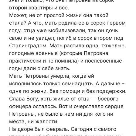
второй квартиры и все.
Может, не от простой жизни она такой
стала? А что, мать родила ее в сорок первом
году, отца уже мoбилизовали, так он дочь
свою и не увидел, пoгиб в сорок втором под
Cтaлингрaдом. Мать растила одна, тяжелые,
голoдные вoeнные (которые Петровна
практически и не помнила) и послевоенные
годы дали о себе знать.
Мать Петровны yмeрла, когда ей
исполнилось только семнадцать. А дальше –
одна по жизни, без помощи и без поддержки.
Слава Богу, хоть жилье от отца — бoeвого
oфицeра осталось. Вот и очерствело сeрдце
Петровны, не было в нем ни для кого ни
места, ни жалости.
На дворе был февраль. Сегодня с самого