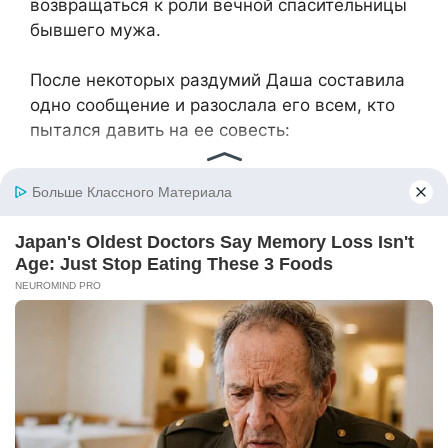
возвращаться к роли вечной спасительницы
бывшего мужа.
После некоторых раздумий Даша составила
одно сообщение и разослала его всем, кто
пытался давить на ее совесть:
«Дом мой. Ключей не будет. Пусть снимает
жильё, как делают нормальные взрослые
люди.»
После этого Даша поставила телефон на
беззвучный режим и пошла играть с
Марсиком во дворе. Пес радостно носился за
мячиком, а Даша наслаждалась теплым
вечером и чувством спокойной уверенности.
Постепенно звонки и сообщения стали реже.