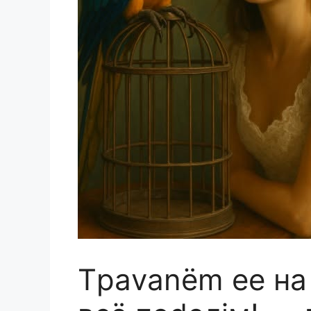
Tраvаnёm ее на