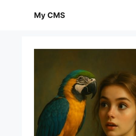
Skip
to
My CMS
content