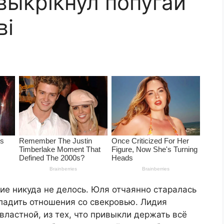
выkрikнул попугай
вi
ие никуда не делось. Юля отчаянно старалась
ладить отношения со свекровью. Лидия
ластной, из тех, что привыкли держать всё