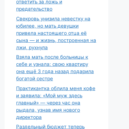
ответить за ложь и
предательство
Свекровь унизила невестку на
юбилее, но мать девушки
привела настоящего отца её
сына — и жизнь, построенная на
лжи, рухнула
Взяла мать после больницы к
себе и узнала: свою квартиру
она ещё 3 года назад подарила
богатой сестре
Практикантка облила меня кофе
и заявила: «Мой муж здесь
главный» — через час она
рыдала, узнав имя нового
директора
Раздельный бюджет теперь