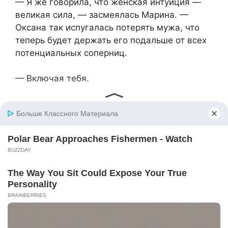
— Я же говорила, что женская интуиция —
великая сила, — засмеялась Марина. —
Оксана так испугалась потерять мужа, что
теперь будет держать его подальше от всех
потенциальных соперниц.
— Включая тебя.
— Особенно включая меня, — подтвердила
Марина. — Она же думает, что я в него
влюблена.
— А что, если она когда-нибудь поймёт, что
ты её обманула?
— Не поймёт, — уверенно ответила Марина.
— Она будет помнить, как я за ним
ухаживала, как внимательна была. Для неё