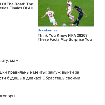
оту, мам.
яшки правильные мечты: замуж выйти за
ости будешь в девках! Обрастешь своими
зговоры.