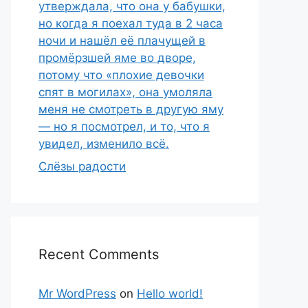
утверждала, что она у бабушки,
но когда я поехал туда в 2 часа
ночи и нашёл её плачущей в
промёрзшей яме во дворе,
потому что «плохие девочки
спят в могилах», она умоляла
меня не смотреть в другую яму
— но я посмотрел, и то, что я
увидел, изменило всё.
Слёзы радости
Recent Comments
Mr WordPress
on
Hello world!