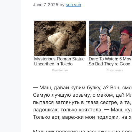
June 7, 2025
by
sun sun
— Маш, давай купим булку, а? Вон, смо
Самую лучшую возьму, с маком, да? Ил
пытался заглянуть в глаза сестре, а та
ладошках, только кряхтела. — Маш, куш
Только вот, варежки мои подложи, на х
Мальчик положил на заснеженные досо