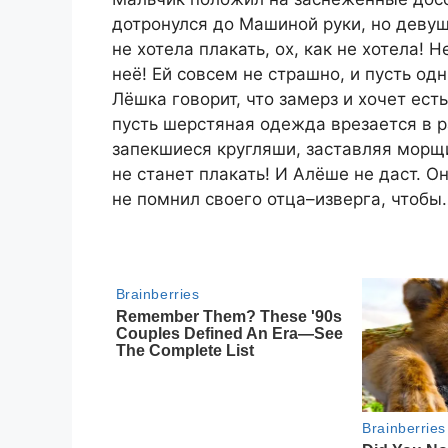
дотронулся до Машиной руки, но девушк
не хотела плакать, ох, как не хотела! Н
неё! Ей совсем не страшно, и пусть одн
Лёшка говорит, что замерз и хочет есть
пусть шерстяная одежда врезается в р
запекшиеся кругляши, заставляя морщи
не станет плакать! И Алёше не даст. О
не помнил своего отца–изверга, чтобы