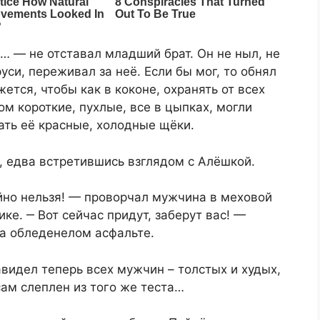
… — не отставал младший брат. Он не ныл, не
уси, переживал за неё. Если бы мог, то обнял
ется, чтобы как в коконе, охранять от всех
ом короткие, пухлые, все в цыпках, могли
ать её красные, холодные щёки.
 едва встретившись взглядом с Алёшкой.
йно нельзя! — проворчал мужчина в меховой
ке. ‒ Вот сейчас придут, заберут вас! —
на обледенелом асфальте.
авидел теперь всех мужчин – толстых и худых,
сам слеплен из того же теста…