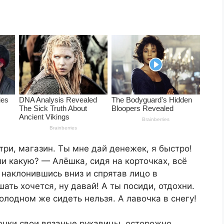
три, магазин. Ты мне дай денежек, я быстро!
и какую? — Алёшка, сидя на корточках, всё
, наклонившись вниз и спрятав лицо в
ать хочется, ну давай! А ты посиди, отдохни.
олодном же сидеть нельзя. А лавочка в снегу!
чки свои вязаные рукавицы, осторожно