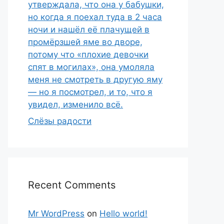
утверждала, что она у бабушки,
но когда я поехал туда в 2 часа
ночи и нашёл её плачущей в
промёрзшей яме во дворе,
потому что «плохие девочки
спят в могилах», она умоляла
меня не смотреть в другую яму
— но я посмотрел, и то, что я
увидел, изменило всё.
Слёзы радости
Recent Comments
Mr WordPress
on
Hello world!