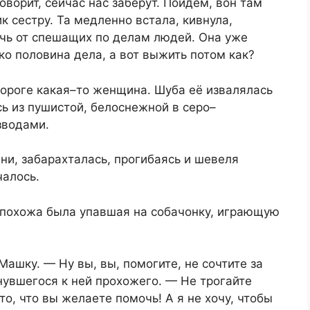
оворит, сейчас нас заберут. Пойдём, вон там
 сестру. Та медленно встала, кивнула,
очь от спешащих по делам людей. Она уже
ько половина дела, а вот выжить потом как?
дороге какая–то женщина. Шуба её извалялась
ь из пушистой, белоснежной в серо–
зводами.
ни, забарахталась, прогибаясь и шевеля
чалось.
 похожа была упавшая на собачонку, играющую
ашку. — Ну вы, вы, помогите, не сочтите за
нувшегося к ней прохожего. — Не трогайте
то, что вы желаете помочь! А я не хочу, чтобы