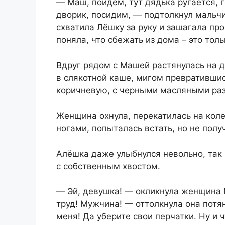
— Маш, пойдём, тут дядька ругается, г
дворик, посидим, — подтолкнул мальчик
схватила Лёшку за руку и зашагала пр
поняла, что сбежать из дома – это тол
Вдруг рядом с Машей растянулась на 
в слякотной каше, мигом превратившис
коричневую, с черными масляными ра
Женщина охнула, перекатилась на коле
ногами, попыталась встать, но не полу
Алёшка даже улыбнулся невольно, так
с собственным хвостом.
— Эй, девушка! — окликнула женщина М
труд! Мужчина! — оттолкнула она потя
меня! Да уберите свои перчатки. Ну и ч